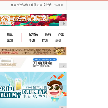
互联网违法和不良信息举报电话：962000
广告
楼盘
区块链
疾病
养生
出国
手游
网游
单机
广告