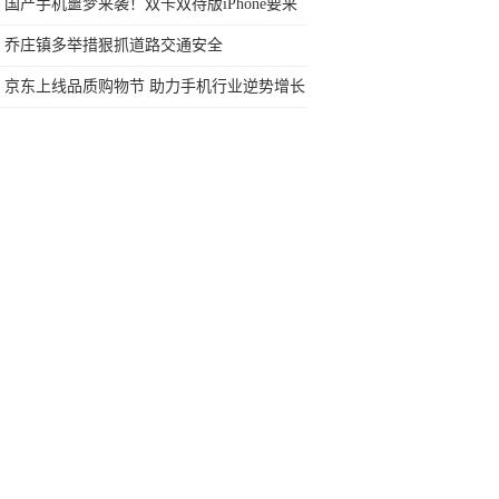
行榜再决定买哪款手机吧
国产手机噩梦来袭！双卡双待版iPhone要来
了
乔庄镇多举措狠抓道路交通安全
京东上线品质购物节 助力手机行业逆势增长
全面屏手机推荐