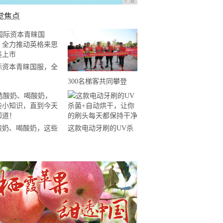
广告
觉焦点
际资本青睐国服，全
推动英格来思赴美上
300名梯客共同攀登
2019国际垂直马拉松超
级精英赛顺德海骏达中
心站欢乐开跑
酸奶、喝酸奶，这些
这款电动牙刷的UV杀
知识，直到今天才知
菌+自动烘干，让你的
！
刷头每天都保持干净