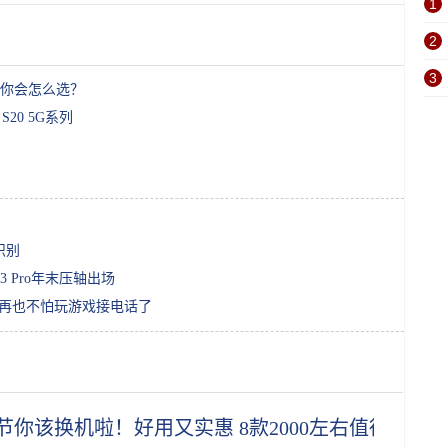
1
2
3
元，你会怎么选？
20 5G系列
识别
3 Pro年末压轴出场
后再也不怕玩游戏接电话了
节你该换机啦！好用又实惠 8款2000左右值得买的