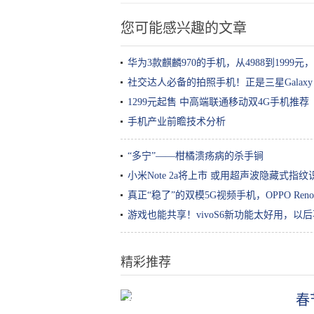
您可能感兴趣的文章
华为3款麒麟970的手机，从4988到1999
社交达人必备的拍照手机！正是三星Galaxy S
1299元起售 中高端联通移动双4G手机推荐
手机产业前瞻技术分析
“多宁”——柑橘溃疡病的杀手锏
小米Note 2a将上市 或用超声波隐藏式指纹
真正“稳了”的双模5G视频手机，OPPO Reno
游戏也能共享！vivoS6新功能太好用，以
精彩推荐
春
换头不如染发！“妈见打”发色太太