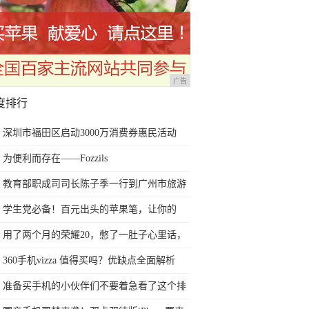
广告
度排行
深圳市福田区启动3000万消费券惠民活动
为便利而存在——Fozzils
教育部职成司司长陈子季一行到广州市旅游
商务职业学校考察调研
学生党必备！百元出头的苹果笔，让你的
iPad成为学习神器
用了两个月的荣耀20，憋了一肚子心里话，
今天终于一吐为快
360手机vizza 值得买吗？优缺点全面解析
准备买手机的小伙伴们不要着急看了这个排