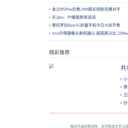
金立M5Plus仅售2499超长续航完爆对手
乐2pro、P9看能耐来说话
摩托罗拉Razr5G折叠手机今日10点开售
vivo升降摄像头新机确认:超高屏占比,3200
精彩推荐
共
青千万:现流行的潮色调配方法，美
发培训学校分享。
小
摩
王
抄
相关作品的原创性、文中陈述文字以