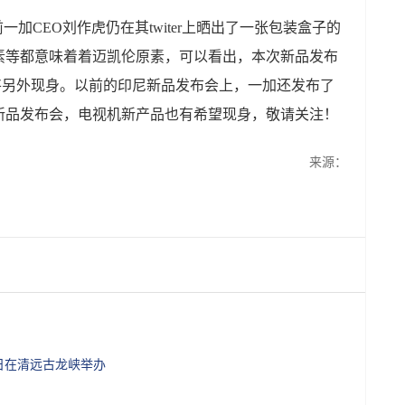
前一加CEO刘作虎仍在其twiter上晒出了一张包装盒子的
素等都意味着着迈凯伦原素，可以看出，本次新品发布
版也将另外现身。以前的印尼新品发布会上，一加还发布了
新品发布会，电视机新产品也有希望现身，敬请关注！
来源：
今日在清远古龙峡举办