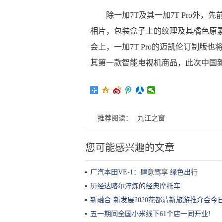
除一加7T及其一加7T Pro外，先
相片，包装盒子上的纹理及其橘色原
会上，一加7T Pro的迈凯伦订制
其第一款智能电视机商品，此次中国
推荐阅读：
九江之窗
您可能感兴趣的文章
广汽本田VE-1：肆意驾享 绿色出行
历经达喀尔淬炼的经典摩托车
新融合·新发展2020花都清新旅游推介会
五一期间全国小米线下61个店一同开业!