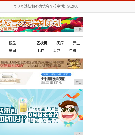
互联网违法和不良信息举报电话：962000
广告
楼盘
区块链
疾病
养生
出国
手游
网游
单机
广告