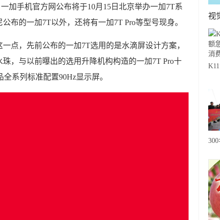
，一加手机官方网公布将于10月15日北京举办一加7T系
视
布的一加7T以外，还将有一加7T Pro等型号现身。
这一点，先前公布的一加7T选用的是水滴屏设计方案，
珠，与以前曝出的选用升降机构构造的一加7T Pro十
K
全系列标准配置90Hz显示屏。
急
费
30
20
级
心