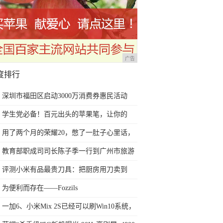
广告
度排行
深圳市福田区启动3000万消费券惠民活动
学生党必备！百元出头的苹果笔，让你的
iPad成为学习神器
用了两个月的荣耀20，憋了一肚子心里话，
今天终于一吐为快
教育部职成司司长陈子季一行到广州市旅游
商务职业学校考察调研
评测小米有品最贵刀具：把厨房用刀卖到
999元的秘密
为便利而存在——Fozzils
一加6、小米Mix 2S已经可以刷Win10系统，