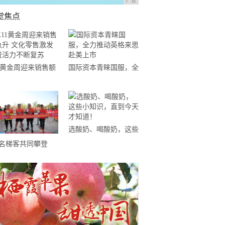
广告
觉焦点
11黄金周迎来销售额
国际资本青睐国服，全
升 文化零售激发消
力推动英格来思赴美上
活力不断复苏
市
选酸奶、喝酸奶，这些
小知识，直到今天才知
0名梯客共同攀登
道！
19国际垂直马拉松超
精英赛顺德海骏达中
站欢乐开跑