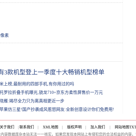
w像素
有3款机型登上一季度十大畅销机型榜单
米上榜,最耐用的四部手机,有你用过的吗
托罗拉折叠手机曝光,骁龙710+京东方柔性屏售价一万元
晓雁:竭尽全力只为离真相更近一步
苹果仿三星!国产抄袭成风惹怒网友:全新创意设计你们免费用!
关于我们
|
联系我们
|
XML地图
|
版权声明
|
加入我们
|
网站地图
TX
及内容数据庞杂本站无法一一核实，如果您发现本网站上有侵犯您的合法权益的内容，