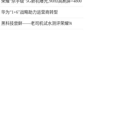
网友：安卓提不动刀了？
荣耀“杀手级”5G新机曝光,90Hz高刷屏+4800
万三摄
华为“1+6”战略助力运营商转型
黑科技尝鲜——老司机试水测评荣耀9i