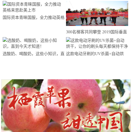
国际资本青睐国服，全力推动英格
来思赴美上市
300名梯客共同攀登 2019国际垂直
马拉松超级精英赛顺德海骏达中心
站欢乐开跑
选酸奶、喝酸奶，这些小知识，直
这款电动牙刷的UV杀菌+自动烘
到今天才知道！
干，让你的刷头每天都保持干净