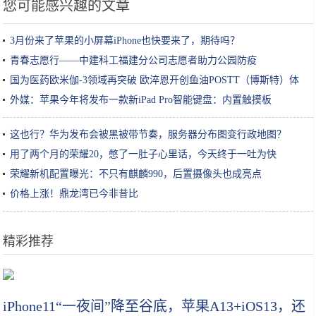
您可能感兴趣的文章
3月份来了苹果的小屏幕iPhone也快要来了，期待吗？
青春志愿行——中建科工福建分公司志愿者助力公园防疫
国为医药欧米伽-3领域再突破 欧淬恩开创鱼油POSTT（博斯特）体
系
外媒：苹果今年将发布一款新iPad Pro智能键盘：内置触摸板
这也行？华为发布会被黑被带节奏，服务器分布图变行政地图？
用了两个月的荣耀20，憋了一肚子心里话，今天终于一吐为快
荣耀新机配置曝光：不只有麒麟990，后置摄像头也成亮点
价格上涨！鼎龙湾已今非昔比
精彩推荐
2019圣诞限定上线！早种草早下手你就是人生赢家
iPhone11“一夜间”降至谷底，苹果A13+iOS13，还