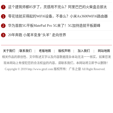
究
7
这个建筑师都85岁了，灵感用不完么？阿里巴巴的火柴盒总部太
赞了
1
零花钱就买得起的WiFi6设备，不香么？小米Ax3600WiFi6路由器
评测
2
华为首款5G平板MatePad Pro 5G来了！5G加持造就平板巅峰
3
20年奔跑 小尾羊变身“头羊” 走向世界
关于我们
|
联系我们
|
老版地图
|
版权声明
|
加入我们
|
网站地图
相关作品的原创性、文中陈述文字以及内容数据庞杂本站无法一一核实，如果您发
现本网站上有侵犯您的合法权益的内容，请联系我们，本网站将立即予以删除！
Copyright © 2019 http://www.gtrzf.com 版权所有：广东之窗 All Right Reserved.