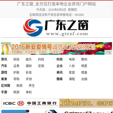
广东之窗_全方位打造本地企业资讯门户网站
今天是：2026年8月6日 星期四
互联网违法和不良信息举报电话：962000
广告
资讯
财经
娱乐
科技
时尚
电商
数码
汽车
证券
理财
宏观
企业
八卦
明星
游戏
护肤
彩妆
商讯
家居
楼盘
美食
导购
评测
微商
课程
出国
区块链
疾病
养生
手游
网游
单机