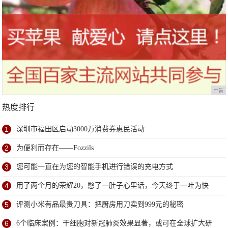
广告
热度排行
1
深圳市福田区启动3000万消费券惠民活动
2
为便利而存在——Fozzils
3
您可能一直在为您的智能手机进行错误的充电方式
4
用了两个月的荣耀20，憋了一肚子心里话，今天终于一吐为快
5
评测小米有品最贵刀具：把厨房用刀卖到999元的秘密
6
6个临床案例：干细胞对新冠肺炎效果显著，或可在全球扩大研