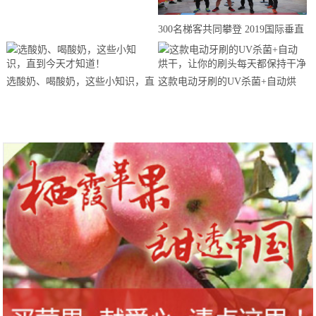
来思赴美上市
300名梯客共同攀登 2019国际垂直
马拉松超级精英赛顺德海骏达中心
站欢乐开跑
选酸奶、喝酸奶，这些小知识，直
这款电动牙刷的UV杀菌+自动烘
到今天才知道！
干，让你的刷头每天都保持干净