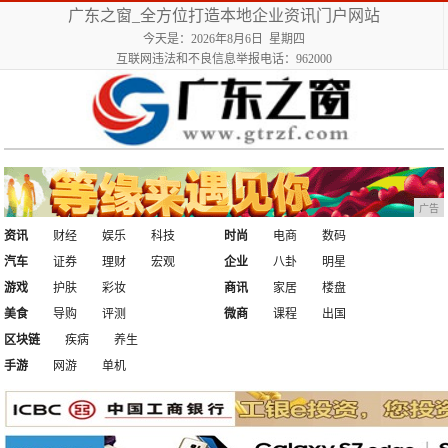
广东之窗_全方位打造本地企业资讯门户网站
今天是：2026年8月6日 星期四
互联网违法和不良信息举报电话：962000
广告
资讯
财经
娱乐
科技
时尚
电商
数码
汽车
证券
理财
宏观
企业
八卦
明星
游戏
护肤
彩妆
商讯
家居
楼盘
美食
导购
评测
微商
课程
出国
区块链
疾病
养生
手游
网游
单机