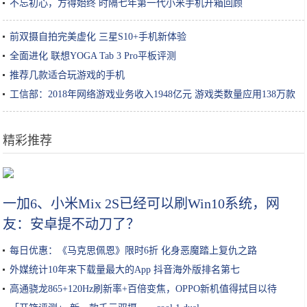
不忘初心，方得始终 时隔七年第一代小米手机开箱回顾
前双摄自拍完美虚化 三星S10+手机新体验
全面进化 联想YOGA Tab 3 Pro平板评测
推荐几款适合玩游戏的手机
工信部：2018年网络游戏业务收入1948亿元 游戏类数量应用138万款
精彩推荐
国际资本青睐国服，全力推动英格来思赴美上市
一加6、小米Mix 2S已经可以刷Win10系统，网
友：安卓提不动刀了？
每日优惠：《马克思佩恩》限时6折 化身恶魔踏上复仇之路
外媒统计10年来下载量最大的App 抖音海外版排名第七
高通骁龙865+120Hz刷新率+百倍变焦，OPPO新机值得拭目以待