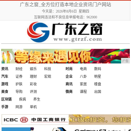
广东之窗_全方位打造本地企业资讯门户网站
今天是：2026年8月6日 星期四
互联网违法和不良信息举报电话：962000
广告
资讯
财经
娱乐
科技
时尚
电商
数码
汽车
证券
理财
宏观
企业
八卦
明星
游戏
护肤
彩妆
商讯
家居
楼盘
美食
导购
评测
微商
课程
出国
区块链
疾病
养生
手游
网游
单机