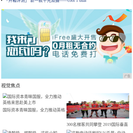
「开箱评测」 新一款千元双摄——cool 1 dual
广告
视觉焦点
国际资本青睐国服，全力推动英格
来思赴美上市
300名梯客共同攀登 2019国际垂直
马拉松超级精英赛顺德海骏达中心