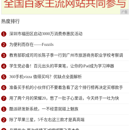
广告
热度排行
1
深圳市福田区启动3000万消费券惠民活动
2
为便利而存在——Fozzils
3
教育部职成司司长陈子季一行到广州市旅游商务职业学校考察调
研
4
学生党必备！百元出头的苹果笔，让你的iPad成为学习神器
5
360手机vizza 值得买吗？优缺点全面解析
6
准备买手机的小伙伴们不要着急看了这个排行榜再决定买哪款手
机吧
7
用了两个月的荣耀20，憋了一肚子心里话，今天终于一吐为快
1
酷派研发新系统，一不经意就碰上魅族
2
除了苹果三星，5千左右这三款才是真高端