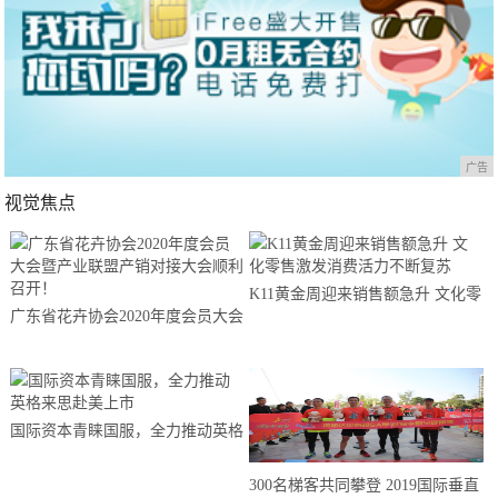
广告
视觉焦点
K11黄金周迎来销售额急升 文化零
广东省花卉协会2020年度会员大会
售激发消费活力不断复苏
暨产业联盟产销对接大会顺利召
开！
国际资本青睐国服，全力推动英格
来思赴美上市
300名梯客共同攀登 2019国际垂直