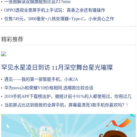
一张图解读双摄旗舰努比亚Z17mini
OPPO透视全景屏手机上手试玩：真香之余还有骚操作
仅售749元，5000毫安+八核处理器+Type-C，小米良心之作
精彩推荐
“成分说”| 脱离护肤品成分谈功效，都是耍流氓
罕见水星凌日到访 11月深空舞台星光璀璨
遇见——我的第一部智能手机，小米2A
华为nova2s和荣耀V10价格相同,选哪款比较合适
2019手机APP下载榜出炉，据统计前十91%的人都使用过，你用过几
个
当前屏占比达到极致的全屏手机，屏幕最漂亮3款手机你喜欢吗？!