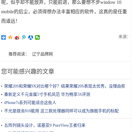
呢，似乎却不能放弃，只能前进，那么要想不步window 10
mobile的后尘，必须得想办法丰富相应的软件，这真的是任重
而道远！
来源：
推荐阅读：
辽宁品牌网
您可能感兴趣的文章
荣耀20S和荣耀9X对比哪个好？结果荣耀20S表现太优秀，没理由拒
绝
重新定义千元金属5寸手机风范 华为畅享5S评测
iPhone7s系列可能适合这些人
不光是骁龙810能用 这三款处理器同样可以成为旗舰手机的标配
五阵列镜头设计，诺基亚9 PureView王者归来