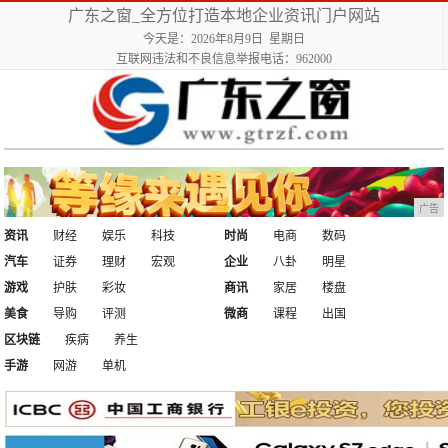
广东之窗_全方位打造本地企业资讯门户网站
今天是：2026年8月9日 星期日
互联网违法和不良信息举报电话：962000
广告
资讯
财经
娱乐
科技
时尚
电商
数码
汽车
证券
理财
宏观
企业
八卦
明星
游戏
护肤
彩妆
商讯
家居
楼盘
美食
导购
评测
微商
课程
出国
区块链
疾病
养生
手游
网游
单机