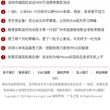
1
深圳市福田区启动3000万消费券惠民活动
2
一加6、小米Mix 2S已经可以刷Win10系统，网友：安卓提不动刀
了？
3
学生党必备！百元出头的苹果笔，让你的iPad成为学习神器
4
教育部职成司司长陈子季一行到广州市旅游商务职业学校考察调
研
5
用了两个月的荣耀20，憋了一肚子心里话，今天终于一吐为快
6
评测小米有品最贵刀具：把厨房用刀卖到999元的秘密
7
别等买错耳机再后悔！告诉你为啥iPhone的耳机在安卓手机上不
能用
关于我们
|
联系我们
|
XML地图
|
版权声明
|
加入我们
|
网站地图
TXT
相关作品的原创性、文中陈述文字以及内容数据庞杂本站无法一一核实，如果您发
现本网站上有侵犯您的合法权益的内容，请联系我们，本网站将立即予以删除！
Copyright © 2019 http://www.gtrzf.com 版权所有：广东之窗 All Right Reserved.