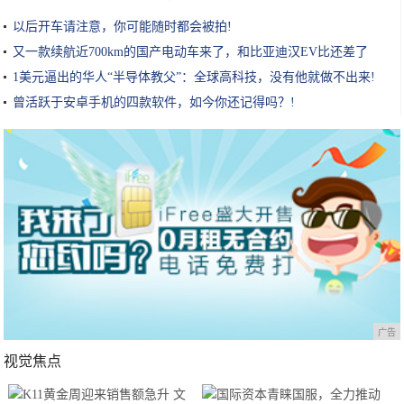
以后开车请注意，你可能随时都会被拍!
又一款续航近700km的国产电动车来了，和比亚迪汉EV比还差了
点？!
1美元逼出的华人“半导体教父”：全球高科技，没有他就做不出来!
曾活跃于安卓手机的四款软件，如今你还记得吗？!
广告
视觉焦点