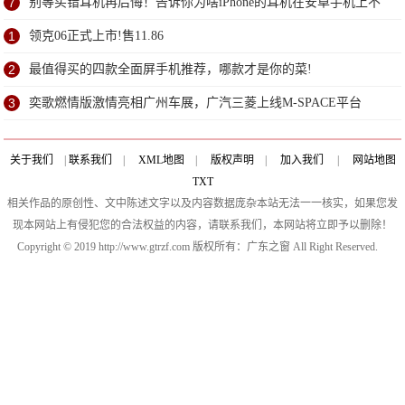
7
别等买错耳机再后悔！告诉你为啥iPhone的耳机在安卓手机上不
能用
1
领克06正式上市!售11.86
2
最值得买的四款全面屏手机推荐，哪款才是你的菜!
3
奕歌燃情版激情亮相广州车展，广汽三菱上线M-SPACE平台
关于我们
|
联系我们
|
XML地图
|
版权声明
|
加入我们
|
网站地图
TXT
相关作品的原创性、文中陈述文字以及内容数据庞杂本站无法一一核实，如果您发
现本网站上有侵犯您的合法权益的内容，请联系我们，本网站将立即予以删除！
Copyright © 2019 http://www.gtrzf.com 版权所有：广东之窗 All Right Reserved.