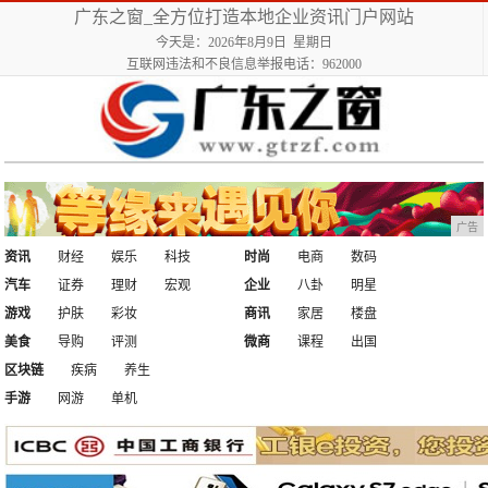
广东之窗_全方位打造本地企业资讯门户网站
今天是：2026年8月9日 星期日
互联网违法和不良信息举报电话：962000
广告
资讯
财经
娱乐
科技
时尚
电商
数码
汽车
证券
理财
宏观
企业
八卦
明星
游戏
护肤
彩妆
商讯
家居
楼盘
美食
导购
评测
微商
课程
出国
区块链
疾病
养生
手游
网游
单机