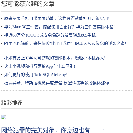
您可能感兴趣的文章
原来苹果手机自带录屏功能，这样设置就能打开，很实用!
华为Mate 30三件套，搭配使用会更好？华为三件套实际体验!
接近60万分 iQOO 3成安兔兔跑分最高骁龙865手机!
阿里巴巴陈航，来往惨败到钉钉成功：职场人被边缘化的逆袭之道!
小米有品上可学习可游戏的智能积木，魔粒小木机器人!
火山小视频和抖音两款App有什么区别!
如何更好的使用flask-SQLAlchemy!
板块异动：特斯拉概念再度走强 模塑科技等多股集体涨停!
精彩推荐
大姐校门外卖小吃，常被家长常嫌弃，小学生不乐意了：不懂得欣赏
网络犯罪的完美对象，你身边也有……!