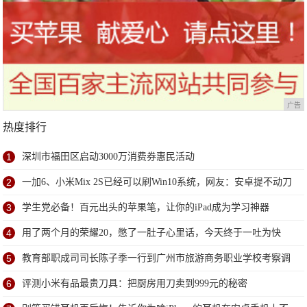
广告
热度排行
1
深圳市福田区启动3000万消费券惠民活动
2
一加6、小米Mix 2S已经可以刷Win10系统，网友：安卓提不动刀
了？
3
学生党必备！百元出头的苹果笔，让你的iPad成为学习神器
4
用了两个月的荣耀20，憋了一肚子心里话，今天终于一吐为快
5
教育部职成司司长陈子季一行到广州市旅游商务职业学校考察调
研
6
评测小米有品最贵刀具：把厨房用刀卖到999元的秘密