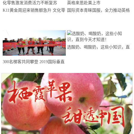
K11黄金周迎来销售额急升 文化零
国际资本青睐国服，全力推动英格
售激发消费活力不断复苏
来思赴美上市
选酸奶、喝酸奶，这些小知识，直
到今天才知道！
300名梯客共同攀登 2019国际垂直
马拉松超级精英赛顺德海骏达中心
站欢乐开跑