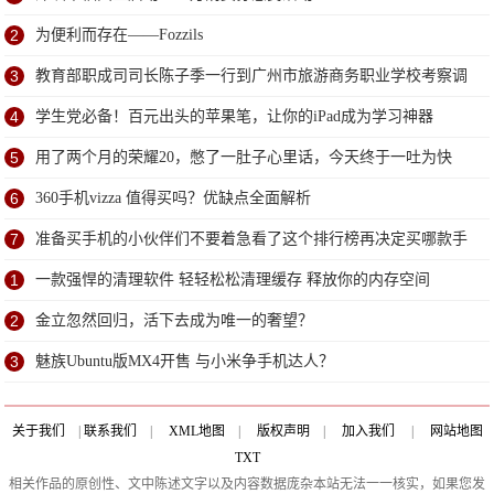
2
为便利而存在——Fozzils
3
教育部职成司司长陈子季一行到广州市旅游商务职业学校考察调
研
4
学生党必备！百元出头的苹果笔，让你的iPad成为学习神器
5
用了两个月的荣耀20，憋了一肚子心里话，今天终于一吐为快
6
360手机vizza 值得买吗？优缺点全面解析
7
准备买手机的小伙伴们不要着急看了这个排行榜再决定买哪款手
机吧
1
一款强悍的清理软件 轻轻松松清理缓存 释放你的内存空间
2
金立忽然回归，活下去成为唯一的奢望？
3
魅族Ubuntu版MX4开售 与小米争手机达人？
关于我们
|
联系我们
|
XML地图
|
版权声明
|
加入我们
|
网站地图
TXT
相关作品的原创性、文中陈述文字以及内容数据庞杂本站无法一一核实，如果您发