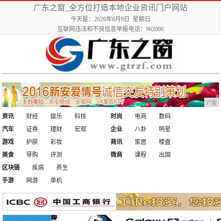
广东之窗_全方位打造本地企业资讯门户网站
今天是：2026年8月9日 星期日
互联网违法和不良信息举报电话：962000
广告
资讯
财经
娱乐
科技
时尚
电商
数码
汽车
证券
理财
宏观
企业
八卦
明星
游戏
护肤
彩妆
商讯
家居
楼盘
美食
导购
评测
微商
课程
出国
区块链
疾病
养生
手游
网游
单机