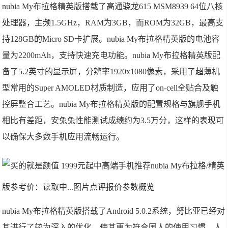
nubia My布拉格精英版搭载了高通骁龙615 MSM8939 64位八核
处理器，主频1.5GHz，RAM为3GB，而ROM为32GB，最高支
持128GB的Micro SD卡扩展。nubia My布拉格精英版的电池容
量为2200mAh，支持快速充电功能。nubia My布拉格精英版配
备了5.2英寸的显示屏，分辨率1920x1080像素，采用了超薄机
型常用的Super AMOLED材质制造，应用了on-cell全贴合及触
控屏整合工艺。nubia My布拉格精英版的配置规格与旗舰手机
相比有差距，安兔兔性能测试成绩约为3.5万分，这样的表现可
以确保大多数手机应用流畅运行。
nubia My布拉格/精英
版
参考价：读取中...图片点评报价参数概览
nubia My布拉格精英版搭载了Android 5.0.2系统，努比亚已经对
其进行了较为深入的优化，使其更为符合国人的使用习惯，人