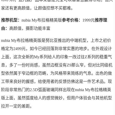
家还有更高颜值，让颜值控想不买都难。
推荐机型：
nubia My布拉格精英版
参考价格：
1999元
推荐理
由：
高颜值，摄影功能丰富
nubia My布拉格精英版是努比亚推出的中端机型，上市之初价
格定为2499元，如今已经回落到非常实惠的地步。在外观设计
上面，这次全新的My系列给人的印象一改过往Z系列的稳重气
息，多了一份时尚感，虽然边框没有Z9那么窄，但对比同级机
型依然属于窄边框的范畴，为风格带来简练的气息。出色的做
工带来良好的握感，给使用者的反馈仿佛这是一件艺术品。现
阶段非常热门的2.5D弧面玻璃同样出现在nubia My布拉格精英
版上面，虽然弧度给人的感觉微妙，但用户体验会与其他机型
拉开一定的差距。