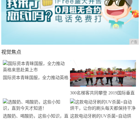
广告
视觉焦点
国际资本青睐国服，全力推动英格
来思赴美上市
300名梯客共同攀登 2019国际垂直
马拉松超级精英赛顺德海骏达中心
站欢乐开跑
选酸奶、喝酸奶，这些小知识，直
这款电动牙刷的UV杀菌+自动烘
到今天才知道！
干，让你的刷头每天都保持干净