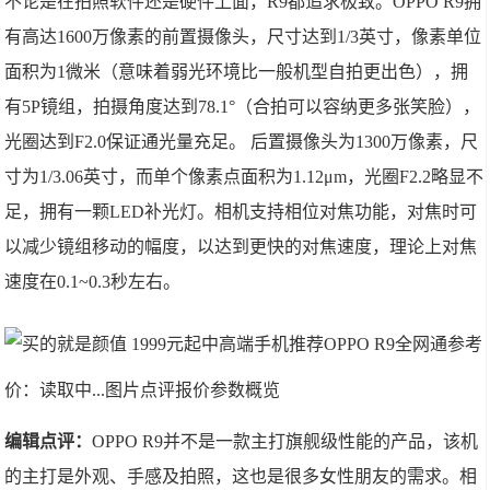
不论是在拍照软件还是硬件上面，R9都追求极致。OPPO R9拥
有高达1600万像素的前置摄像头，尺寸达到1/3英寸，像素单位
面积为1微米（意味着弱光环境比一般机型自拍更出色），拥
有5P镜组，拍摄角度达到78.1°（合拍可以容纳更多张笑脸），
光圈达到F2.0保证通光量充足。 后置摄像头为1300万像素，尺
寸为1/3.06英寸，而单个像素点面积为1.12μm，光圈F2.2略显不
足，拥有一颗LED补光灯。相机支持相位对焦功能，对焦时可
以减少镜组移动的幅度，以达到更快的对焦速度，理论上对焦
速度在0.1~0.3秒左右。
OPPO R9全网通
参考
价：读取中...图片点评报价参数概览
编辑点评：
OPPO R9并不是一款主打旗舰级性能的产品，该机
的主打是外观、手感及拍照，这也是很多女性朋友的需求。相