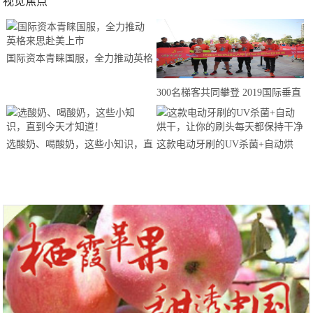
视觉焦点
国际资本青睐国服，全力推动英格
来思赴美上市
300名梯客共同攀登 2019国际垂直
马拉松超级精英赛顺德海骏达中心
站欢乐开跑
选酸奶、喝酸奶，这些小知识，直
这款电动牙刷的UV杀菌+自动烘
到今天才知道！
干，让你的刷头每天都保持干净