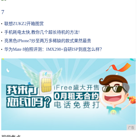
7
联想ZUKZ2开箱图赏
手机耗电太快,教你几个超长待机的方法!
亮黑色iPhone7炒至两万多稀缺的款式果然最贵
华为Mate 8拍照评测：IMX298+自研ISP到底怎么样？
广告