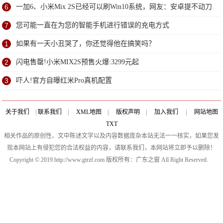
6
一加6、小米Mix 2S已经可以刷Win10系统，网友：安卓提不动刀
了？
7
您可能一直在为您的智能手机进行错误的充电方式
1
如果有一天小丑哭了，你还觉得他在搞笑吗？
2
闪电售罄!小米MIX2S预售火爆:3299元起
3
吓人!官方自曝红米Pro真机配置
关于我们
|
联系我们
|
XML地图
|
版权声明
|
加入我们
|
网站地图
TXT
相关作品的原创性、文中陈述文字以及内容数据庞杂本站无法一一核实，如果您发
现本网站上有侵犯您的合法权益的内容，请联系我们，本网站将立即予以删除！
Copyright © 2019 http://www.gtrzf.com 版权所有：广东之窗 All Right Reserved.