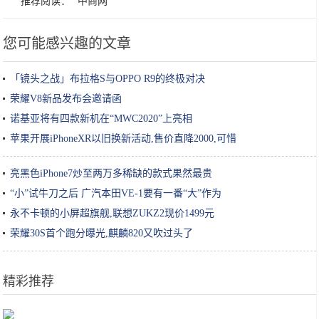
推荐阅读：
中商网
您可能感兴趣的文章
「镜头之战」布拉格S与OPPO R9的终极对决
荣耀V8新品发布会邀请函
诺基亚将有四款新机在“MWC2020”上亮相
苹果开展iPhoneXR以旧换新活动,售价直降2000,可惜
亮黑色iPhone7炒至两万多稀缺的款式果然最贵
“小”试牛刀之后 广汽本田VE-1要有一番“大”作为
永不卡顿的小屏超旗舰,联想ZUKZ2现价1499元
荣耀30S首个跑分曝光,麒麟820又吹过头了
精彩推荐
探访上海“苹果工厂”| 最近天天加班 双11不怕买不到暗夜绿