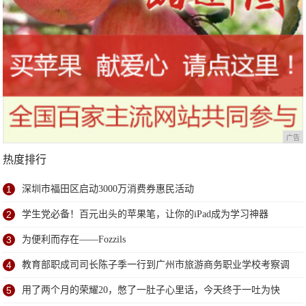
广告
热度排行
1
深圳市福田区启动3000万消费券惠民活动
2
学生党必备！百元出头的苹果笔，让你的iPad成为学习神器
3
为便利而存在——Fozzils
4
教育部职成司司长陈子季一行到广州市旅游商务职业学校考察调
研
5
用了两个月的荣耀20，憋了一肚子心里话，今天终于一吐为快