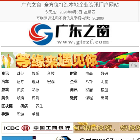
广东之窗_全方位打造本地企业资讯门户网站
今天是：2026年8月6日 星期四
互联网违法和不良信息举报电话：962000
广告
资讯
财经
娱乐
科技
时尚
电商
数码
汽车
证券
理财
宏观
企业
八卦
明星
游戏
护肤
彩妆
商讯
家居
楼盘
美食
导购
评测
微商
课程
出国
区块链
疾病
养生
手游
网游
单机