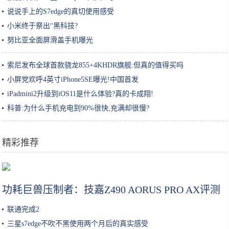
说说手上的S7edge的真切使用感受
小米终于祭出“黑科技?
努比亚全面屏滑盖手机曝光
索尼发布全球首款骁龙855+4KHDR旗舰:但真的值得买吗
小屏党欢呼4英寸iPhone5SE曝光!中国首发
iPadmini2升级到iOS11是什么体验?真的卡成翔!
科普:为什么手机充电到90%很快,充满却很慢?
精彩推荐
“成分说”| 脱离护肤品成分谈功效，都是耍流氓
功耗巨兽压制者：技嘉Z490 AORUS PRO AX评测
联通完成2
三星s7edge不吹不黑使用两个月后的真实感受