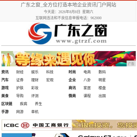
广东之窗_全方位打造本地企业资讯门户网站
今天是：2026年8月8日 星期六
互联网违法和不良信息举报电话：962000
广告
资讯
财经
娱乐
科技
时尚
电商
数码
汽车
证券
理财
宏观
企业
八卦
明星
游戏
护肤
彩妆
商讯
家居
楼盘
美食
导购
评测
微商
课程
出国
区块链
疾病
养生
手游
网游
单机