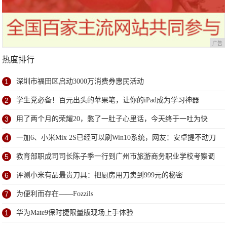
广告
热度排行
1
深圳市福田区启动3000万消费券惠民活动
2
学生党必备！百元出头的苹果笔，让你的iPad成为学习神器
3
用了两个月的荣耀20，憋了一肚子心里话，今天终于一吐为快
4
一加6、小米Mix 2S已经可以刷Win10系统，网友：安卓提不动刀
了？
5
教育部职成司司长陈子季一行到广州市旅游商务职业学校考察调
研
6
评测小米有品最贵刀具：把厨房用刀卖到999元的秘密
7
为便利而存在——Fozzils
1
华为Mate9保时捷限量版现场上手体验