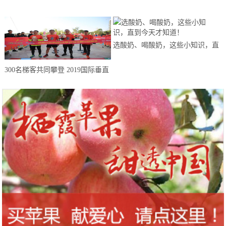
选酸奶、喝酸奶，这些小知识，直
到今天才知道！
300名梯客共同攀登 2019国际垂直
马拉松超级精英赛顺德海骏达中心
站欢乐开跑