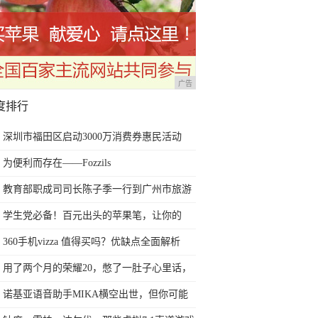
广告
度排行
深圳市福田区启动3000万消费券惠民活动
为便利而存在——Fozzils
教育部职成司司长陈子季一行到广州市旅游
商务职业学校考察调研
学生党必备！百元出头的苹果笔，让你的
iPad成为学习神器
360手机vizza 值得买吗？优缺点全面解析
用了两个月的荣耀20，憋了一肚子心里话，
今天终于一吐为快
诺基亚语音助手MIKA横空出世，但你可能