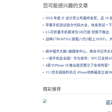
您可能感兴趣的文章
2018 年度 iF 设计奖公布最终金奖，这 
苹果手机测试指令代码大全，快来测试一下
LG可折叠手机需求仅100万部 但暂不推出
战神Z7M-KP5GC搭载八代i5配上1050T
阆中城市大脑+融媒体中心，南充书记市长
一部手机走全国！华为宣布：NFC已支持16
4英寸iPhone SE推出是否警示了安卓阵营?
11.1京东超级秒杀日 iPhone领券最高立减30
精彩推荐
诺
续航不再是短板，20万上下合资品
牌电动车导购