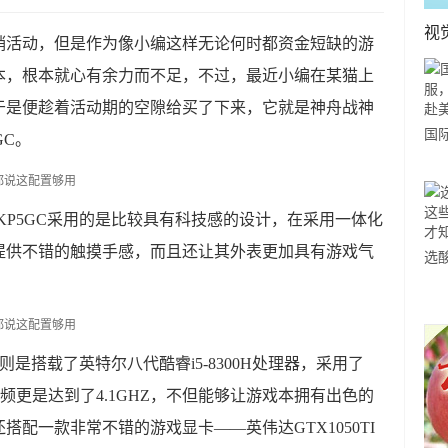
视
销活动，但是作为像小编这样无论何时都资金短缺的游
本，根本就心有余力而不足，不过，最近小编在某猫上
于是便趁着活动期的空隙给买了下来，它就是神舟战神
国
GC。
力
市
-KP5GC采用的是比较具有科技感的设计，在采用一体化
提供不错的触摸手感，而且还让其外表更加具有游戏气
选
小
道
C则是搭载了英特尔八代酷睿i5-8300H处理器，采用了
，睿频更是达到了4.1GHZ，不但能够让游戏本拥有出色的
配一款非常不错的游戏显卡——英伟达GTX1050TI