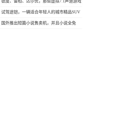
用不上！
钛度、雷柏、达尔优，那些虚拟7.1声道游戏
耳机哪个最好用？
试驾途铠，一辆适合年轻人的城市精品SUV
应该是怎样的？
国外推出短篇小说售卖机，并且小说全免
费，主要鼓励人们放下手机