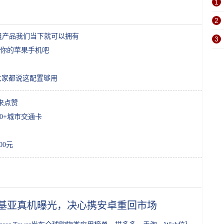
1
2
10 组产品我们当下就可以拥有
3
你的苹果手机吧
i，大家都说这配置够用
来点赞
0+城市交通卡
00元
基亚真机曝光，决心携安卓重回市场