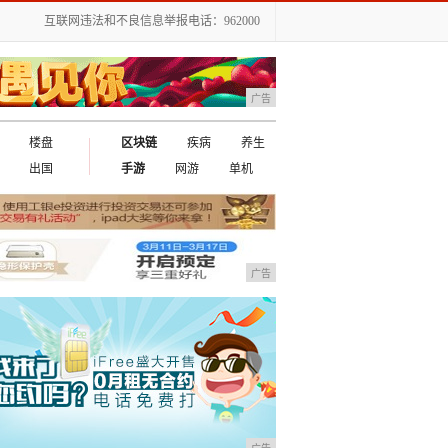
互联网违法和不良信息举报电话：962000
广告
楼盘
区块链
疾病
养生
出国
手游
网游
单机
广告