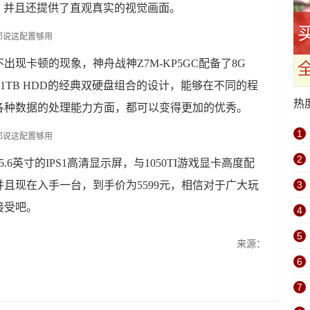
能，并且还提供了直观真实的视觉画面。
现卡顿的现象，神舟战神Z7M-KP5GC配备了8G
SD+1TB HDD的经典双硬盘组合的设计，能够在不同的程
热
各种数据的处理能力方面，都可以变得更加的优秀。
1
2
6英寸的IPS1高清显示屏，与1050TI游戏显卡高度配
且现在入手一台，到手价为5599元，相信对于广大玩
3
接受吧。
4
5
来源：
6
7