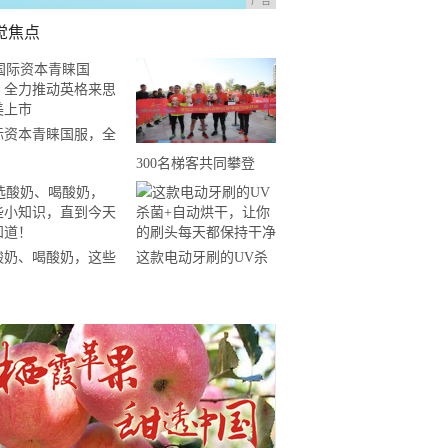
广告
觉焦点
际资本青睐国服，全
推动英格来思赴美上
300名梯客共同攀登
2019国际垂直马拉松超
级精英赛顺德海骏达中
心站欢乐开跑
酸奶、喝酸奶，这些
这款电动牙刷的UV杀
知识，直到今天才知
菌+自动烘干，让你的
！
刷头每天都保持干净