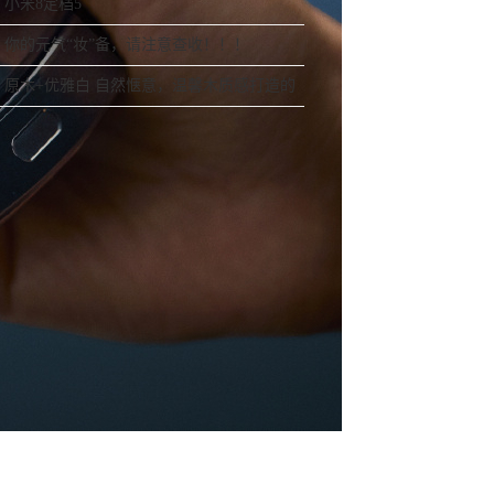
网友：安卓提不动刀了？
小米8定档5
你的元气“妆”备，请注意查收！！！
原木+优雅白 自然惬意，温馨木质感打造的
舒适之家