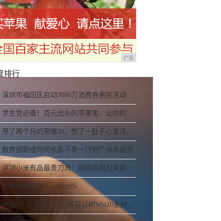
广告
度排行
深圳市福田区启动3000万消费券惠民活动
学生党必备！百元出头的苹果笔，让你的
iPad成为学习神器
用了两个月的荣耀20，憋了一肚子心里话，
今天终于一吐为快
教育部职成司司长陈子季一行到广州市旅游
商务职业学校考察调研
评测小米有品最贵刀具：把厨房用刀卖到
999元的秘密
为便利而存在——Fozzils
一加6、小米Mix 2S已经可以刷Win10系统，