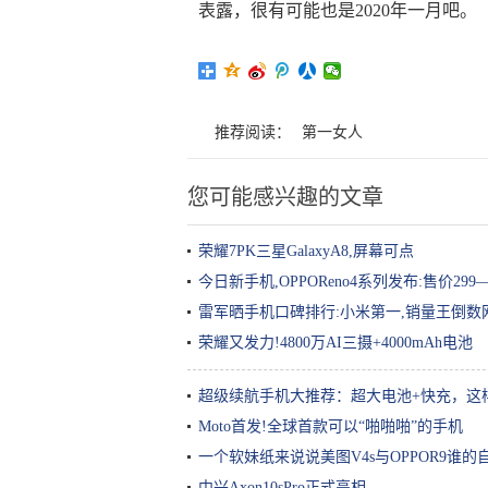
表露，很有可能也是2020年一月吧。
推荐阅读：
第一女人
您可能感兴趣的文章
荣耀7PK三星GalaxyA8,屏幕可点
今日新手机,OPPOReno4系列发布:售价299—
雷军晒手机口碑排行:小米第一,销量王倒数
荣耀又发力!4800万AI三摄+4000mAh电池
超级续航手机大推荐：超大电池+快充，这
Moto首发!全球首款可以“啪啪啪”的手机
一个软妹纸来说说美图V4s与OPPOR9谁的
中兴Axon10sPro正式亮相