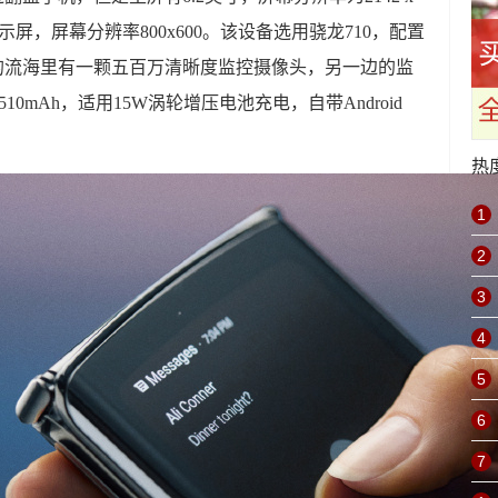
显示屏，屏幕分辨率800x600。该设备选用骁龙710，配置
主屏的流海里有一颗五百万清晰度监控摄像头，另一边的监
10mAh，适用15W涡轮增压电池充电，自带Android
热
1
2
3
4
5
6
7