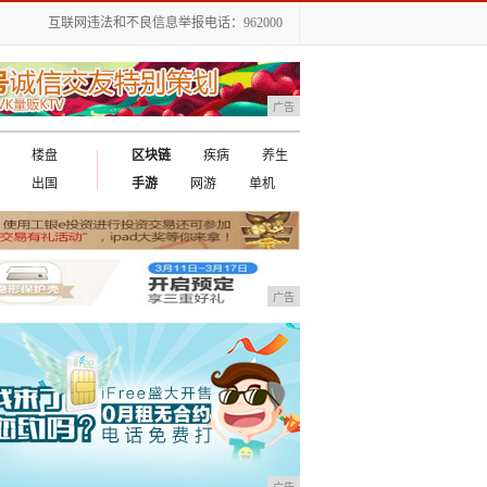
互联网违法和不良信息举报电话：962000
广告
楼盘
区块链
疾病
养生
出国
手游
网游
单机
广告