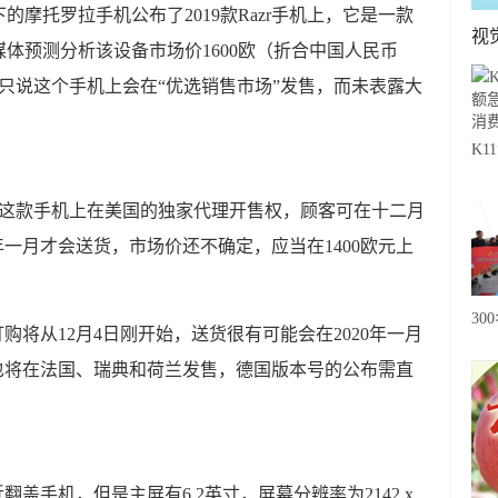
下的摩托罗拉手机公布了2019款Razr手机上，它是一款
视
体预测分析该设备市场价1600欧（折合中国人民币
层只说这个手机上会在“优选销售市场”发售，而未表露大
K
急
 这款手机上在美国的独家代理开售权，顾客可在十二月
费
0年一月才会送货，市场价还不确定，应当在1400欧元上
30
订购将从12月4日刚开始，送货很有可能会在2020年一月
20
r也将在法国、瑞典和荷兰发售，德国版本号的公布需直
级
心
翻盖手机，但是主屏有6.2英寸，屏幕分辨率为2142 x