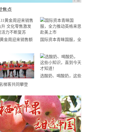
广告
觉焦点
11黄金周迎来销售额
国际资本青睐国服，全
升 文化零售激发消
力推动英格来思赴美上
活力不断复苏
市
选酸奶、喝酸奶，这些
小知识，直到今天才知
0名梯客共同攀登
道！
19国际垂直马拉松超
精英赛顺德海骏达中
站欢乐开跑