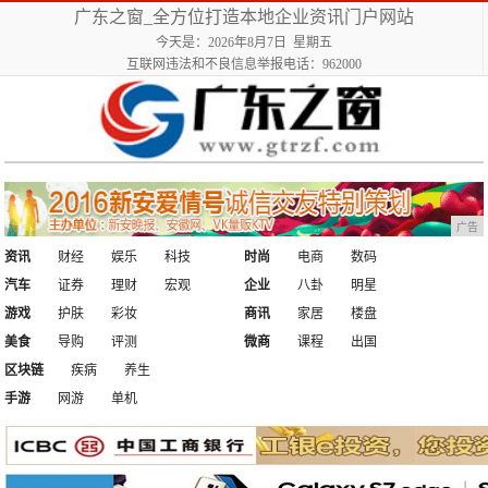
广东之窗_全方位打造本地企业资讯门户网站
今天是：2026年8月7日 星期五
互联网违法和不良信息举报电话：962000
广告
资讯
财经
娱乐
科技
时尚
电商
数码
汽车
证券
理财
宏观
企业
八卦
明星
游戏
护肤
彩妆
商讯
家居
楼盘
美食
导购
评测
微商
课程
出国
区块链
疾病
养生
手游
网游
单机