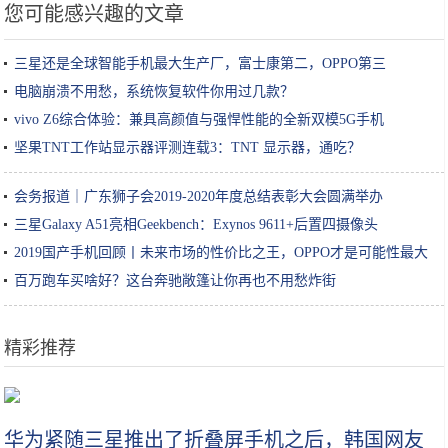
您可能感兴趣的文章
三星还是全球智能手机最大生产厂，富士康第二，OPPO第三
电脑崩溃不用愁，系统恢复软件你用过几款？
vivo Z6综合体验：兼具高颜值与强悍性能的全新双模5G手机
坚果TNT工作站显示器评测连载3：TNT 显示器，通吃？
会务报道｜广东狮子会2019-2020年度总结表彰大会圆满举办
三星Galaxy A51亮相Geekbench：Exynos 9611+后置四摄像头
2019国产手机回顾丨未来市场的性价比之王，OPPO才是可能性最大
的
百万跑车买啥好？这台奔驰敞篷让你再也不用愁炸街
精彩推荐
苹果CEO库克换头像被发现P图 而且不是第一次
华为紧随三星推出了折叠屏手机之后，韩国网友