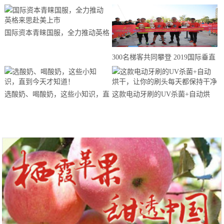
国际资本青睐国服，全力推动英格
来思赴美上市
300名梯客共同攀登 2019国际垂直
马拉松超级精英赛顺德海骏达中心
站欢乐开跑
选酸奶、喝酸奶，这些小知识，直
这款电动牙刷的UV杀菌+自动烘
到今天才知道！
干，让你的刷头每天都保持干净