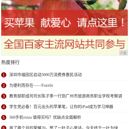
广告
热度排行
1
深圳市福田区启动3000万消费券惠民活动
2
为便利而存在——Fozzils
3
教育部职成司司长陈子季一行到广州市旅游商务职业学校考察调
研
4
学生党必备！百元出头的苹果笔，让你的iPad成为学习神器
5
360手机vizza 值得买吗？优缺点全面解析
6
用了两个月的荣耀20，憋了一肚子心里话，今天终于一吐为快