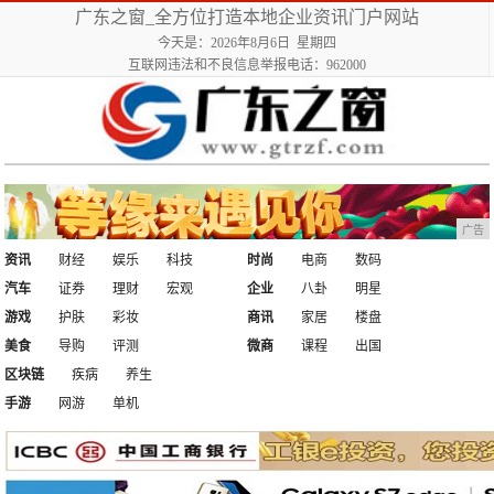
广东之窗_全方位打造本地企业资讯门户网站
今天是：2026年8月6日 星期四
互联网违法和不良信息举报电话：962000
广告
资讯
财经
娱乐
科技
时尚
电商
数码
汽车
证券
理财
宏观
企业
八卦
明星
游戏
护肤
彩妆
商讯
家居
楼盘
美食
导购
评测
微商
课程
出国
区块链
疾病
养生
手游
网游
单机