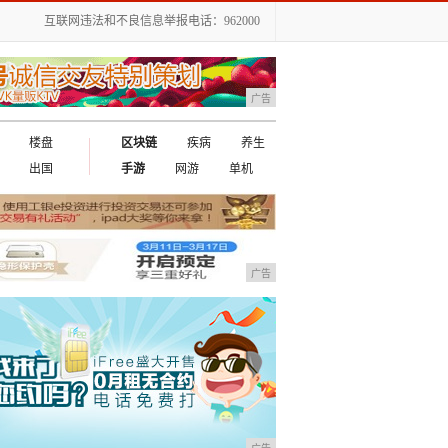
互联网违法和不良信息举报电话：962000
广告
楼盘
区块链
疾病
养生
出国
手游
网游
单机
广告