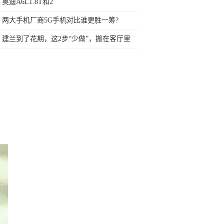
奥迪A6L1.8T和2
两大手机厂商5G手机对比谁更胜一筹?
建兰到了花期，这2步“少做”，搬在客厅里
养，建兰花期开的长