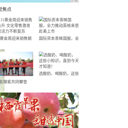
广告
觉焦点
11黄金周迎来销售额
国际资本青睐国服，全
升 文化零售激发消
力推动英格来思赴美上
活力不断复苏
市
选酸奶、喝酸奶，这些
小知识，直到今天才知
0名梯客共同攀登
道！
19国际垂直马拉松超
精英赛顺德海骏达中
站欢乐开跑