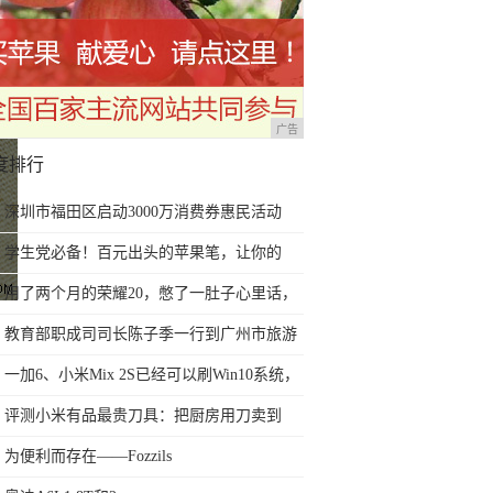
广告
度排行
深圳市福田区启动3000万消费券惠民活动
学生党必备！百元出头的苹果笔，让你的
iPad成为学习神器
用了两个月的荣耀20，憋了一肚子心里话，
今天终于一吐为快
教育部职成司司长陈子季一行到广州市旅游
商务职业学校考察调研
一加6、小米Mix 2S已经可以刷Win10系统，
网友：安卓提不动刀了？
评测小米有品最贵刀具：把厨房用刀卖到
999元的秘密
为便利而存在——Fozzils