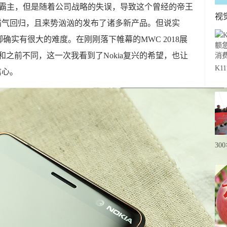
业的霸主，但是随着公司战略的失误，导致这个曾经的帝王
视
kia霸气回归，且来势汹汹的发布了诸多新产品。但说实
确实有很大的难度。在刚刚落下帷幕的MWC 2018展
和之前不同，这一次我看到了Nokia复兴的希望，也让
K
信心。
急
费
30
20
级
心