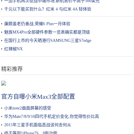
一加手机再次征战中端市场,新机售价不高于500美元
千元以下能买到什么？红米 4 与红米 4A 轻体验
廉颇虽老仍善战,荣耀6 Plus一月体验
魅族MX4Pro全部硬件参数一览表确实都是顶级
在国行上市的今天晒港行SAMSUNG三星S7edge
红辣椒NX
精彩推荐
iPhone兼容Xbox和PS4手柄，还要什么掌机？
官方自曝小米Max3全部配置
小米note2曲面屏幕的感受
华为Mate7/8/9/10四代手机定价变化,你觉得性价比高
2015年三星手机面临恶战该何去何从
终于等到!iPhone7S、8新功能