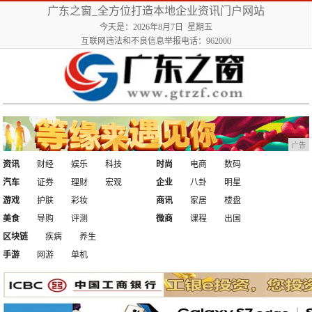
广东之窗_全方位打造本地企业资讯门户网站
今天是：2026年8月7日 星期五
互联网违法和不良信息举报电话：962000
广告
资讯
财经
娱乐
科技
时尚
电商
数码
汽车
证券
理财
宏观
企业
八卦
明星
游戏
护肤
彩妆
商讯
家居
楼盘
美食
导购
评测
微商
课程
出国
区块链
疾病
养生
手游
网游
单机