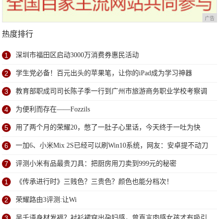
广告
热度排行
1
深圳市福田区启动3000万消费券惠民活动
2
学生党必备！百元出头的苹果笔，让你的iPad成为学习神器
3
教育部职成司司长陈子季一行到广州市旅游商务职业学校考察调
研
4
为便利而存在——Fozzils
5
用了两个月的荣耀20，憋了一肚子心里话，今天终于一吐为快
6
一加6、小米Mix 2S已经可以刷Win10系统，网友：安卓提不动刀
了？
7
评测小米有品最贵刀具：把厨房用刀卖到999元的秘密
1
《传承进行时》三贱色？三贵色？颜色也能分档次！
2
荣耀路由3评测:让Wi
3
吴千语身材发福？衬衫裙穿出孕妇感，曾直言肉感女孩才有吸引