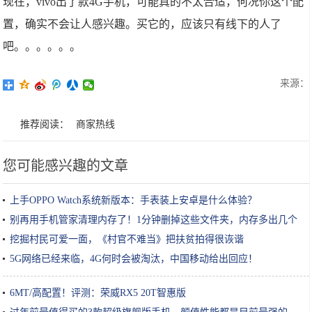
现在，vivo出了款4G手机，可能真的不太合适，何况你这个配
置，确实不会让人感兴趣。买它的，应该只有线下的人了
吧。。。。。。
来源：
推荐阅读：
商家热线
您可能感兴趣的文章
上手OPPO Watch系统新版本：手表装上安卓是什么体验？
别再用手机管家清理内存了！1分钟删掉这些文件夹，内存多出几个
G
挖掘村民可爱一面，《村官不难当》把扶贫拍得很诙谐
5G网络已经来临，4G何时会被淘汰，中国移动给出回应！
6MT/高配置！评测：荣威RX5 20T智惠版