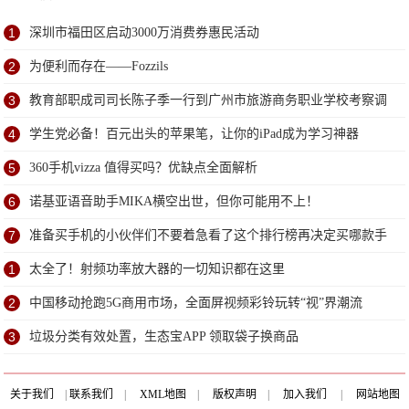
1
深圳市福田区启动3000万消费券惠民活动
2
为便利而存在——Fozzils
3
教育部职成司司长陈子季一行到广州市旅游商务职业学校考察调
研
4
学生党必备！百元出头的苹果笔，让你的iPad成为学习神器
5
360手机vizza 值得买吗？优缺点全面解析
6
诺基亚语音助手MIKA横空出世，但你可能用不上！
7
准备买手机的小伙伴们不要着急看了这个排行榜再决定买哪款手
机吧
1
太全了！射频功率放大器的一切知识都在这里
2
中国移动抢跑5G商用市场，全面屏视频彩铃玩转“视”界潮流
3
垃圾分类有效处置，生态宝APP 领取袋子换商品
关于我们
|
联系我们
|
XML地图
|
版权声明
|
加入我们
|
网站地图