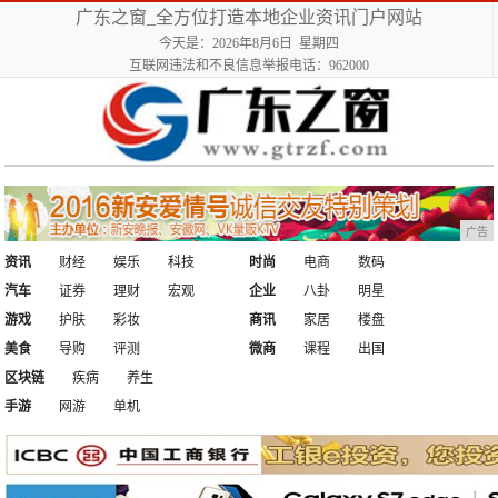
广东之窗_全方位打造本地企业资讯门户网站
今天是：2026年8月6日 星期四
互联网违法和不良信息举报电话：962000
广告
资讯
财经
娱乐
科技
时尚
电商
数码
汽车
证券
理财
宏观
企业
八卦
明星
游戏
护肤
彩妆
商讯
家居
楼盘
美食
导购
评测
微商
课程
出国
区块链
疾病
养生
手游
网游
单机