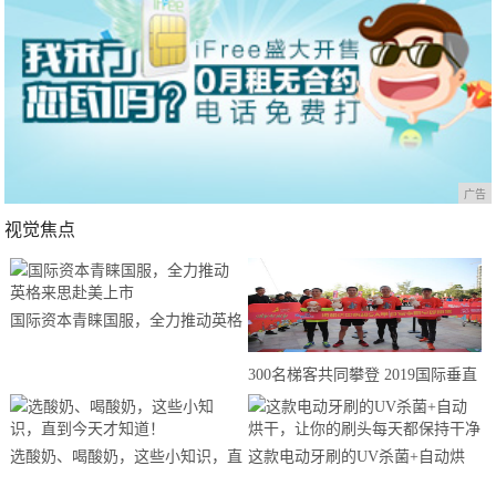
广告
视觉焦点
国际资本青睐国服，全力推动英格
来思赴美上市
300名梯客共同攀登 2019国际垂直
马拉松超级精英赛顺德海骏达中心
站欢乐开跑
选酸奶、喝酸奶，这些小知识，直
这款电动牙刷的UV杀菌+自动烘
到今天才知道！
干，让你的刷头每天都保持干净