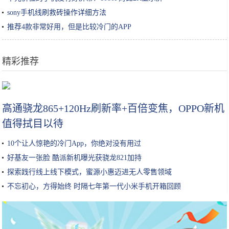
sony手机线刷救砖操作详细方法
推荐4款非常好用，但是比较冷门的APP
精彩推荐
韩国手游公司Netmarble将携《二之国》手游出展G-Star
高通骁龙865+120Hz刷新率+百倍变焦，OPPO新机
值得拭目以待
10个让人惊艳的冷门App，你绝对没有用过
好基友一张脸 酷派新机曝光获骁龙821加持
探索践行线上线下模式，蜜源小惠迈进无人零售领域
不忘初心，方得始终 时隔七年第一代小米手机开箱回顾