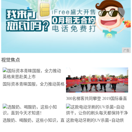
广告
视觉焦点
国际资本青睐国服，全力推动英格
来思赴美上市
300名梯客共同攀登 2019国际垂直
马拉松超级精英赛顺德海骏达中心
站欢乐开跑
选酸奶、喝酸奶，这些小知识，直
这款电动牙刷的UV杀菌+自动烘
到今天才知道！
干，让你的刷头每天都保持干净