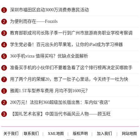
1
深圳市福田区启动3000万消费券惠民活动
2
为便利而存在——Fozzils
3
教育部职成司司长陈子季一行到广州市旅游商务职业学校考察调
研
4
学生党必备！百元出头的苹果笔，让你的iPad成为学习神器
5
360手机vizza 值得买吗？优缺点全面解析
6
准备买手机的小伙伴们不要着急看了这个排行榜再决定买哪款手
机吧
7
用了两个月的荣耀20，憋了一肚子心里话，今天终于一吐为快
1
雅阁1.5T车型养车费用 月均不到1600元？
2
200万元！法拉利360超级加长版出售：车内似“夜店”
3
【国礼艺术名家】中国当代书画风云人物——顾玉旺
关于我们
|
联系我们
|
XML地图
|
版权声明
|
加入我们
|
网站地图