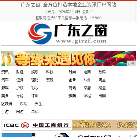
广东之窗_全方位打造本地企业资讯门户网站
今天是：2026年8月6日 星期四
互联网违法和不良信息举报电话：962000
广告
资讯
财经
娱乐
科技
时尚
电商
数码
汽车
证券
理财
宏观
企业
八卦
明星
游戏
护肤
彩妆
商讯
家居
楼盘
美食
导购
评测
微商
课程
出国
区块链
疾病
养生
手游
网游
单机