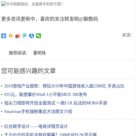
更多资讯更新中，喜欢的关注转发哟@聊数码
来源：
推荐阅读：
董明珠
您可能感兴趣的文章
2019游戏产业趋势：预估2019年中国游戏收入超2300亿 手游占比
65%
935元，联想廉价Win8.1小平板MIIX 300发布
指尖刀塔即将开启全面测试 一款LOL玩法的MOBA手游
Smartisan手机强制重启方法图文介绍
红白姬学设计——电商详情页设计
千元价位的手机没有好屏幕？1080P对比2K显示屏