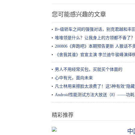
您可能感兴趣的文章
B+级轿车之间的强强对话，别克君越和丰
堆堆领是什么？让我身上的方领都不香了？
200806《奔跑吧》本期预告更新 人狠话
《舍我其谁》官宣主演 李兰迪牛骏峰演绎
男人不用经常买包，买就买个体面的
心中有光，面向未来
凡士林用来擦脸太浪费了！这5种有效“隐藏
Android性能测试方法大放送（8）——功耗
精彩推荐
中
10年老MC玩家才能避开的“游戏