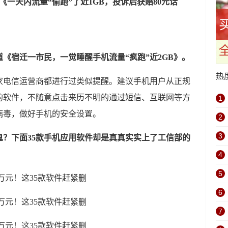
《一天内流量“偷跑”了近1GB，投诉后获赔80元话
道《宿迁一市民，一觉睡醒手机流量“疯跑”近2GB》。
热
家电信运营商都进行过类似提醒。建议手机用户从正规
的软件，不随意点击来历不明的通过短信、互联网等方
1
病毒，做好手机的安全设置。
2
3
？下面35款手机应用软件却是真真实实上了工信部的
4
5
6
7