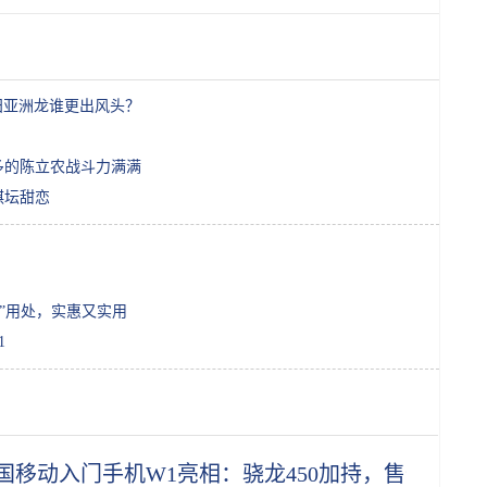
田亚洲龙谁更出风头？
不多的陈立农战斗力满满
棋坛甜恋
”用处，实惠又实用
1
国移动入门手机W1亮相：骁龙450加持，售价899元