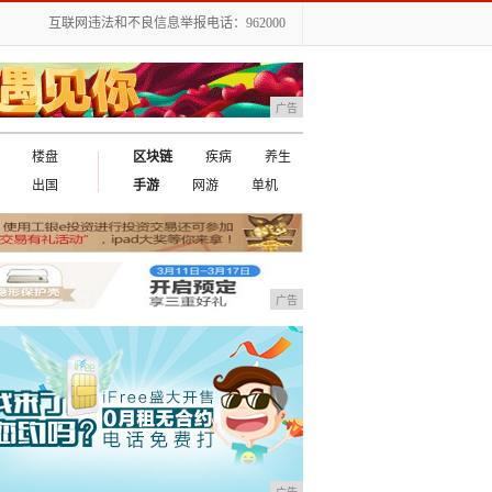
互联网违法和不良信息举报电话：962000
广告
楼盘
区块链
疾病
养生
出国
手游
网游
单机
广告