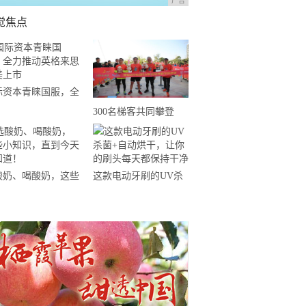
广告
觉焦点
际资本青睐国服，全
推动英格来思赴美上
300名梯客共同攀登
2019国际垂直马拉松超
级精英赛顺德海骏达中
心站欢乐开跑
酸奶、喝酸奶，这些
这款电动牙刷的UV杀
知识，直到今天才知
菌+自动烘干，让你的
！
刷头每天都保持干净