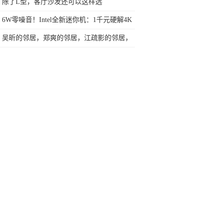
今天终于一吐为快
除了L型，客厅沙发还可以这样选
6W零噪音！Intel全新迷你机：1千元硬解4K
吴昕的邻居，郑爽的邻居，江疏影的邻居，
看到戚薇邻居：有口福了