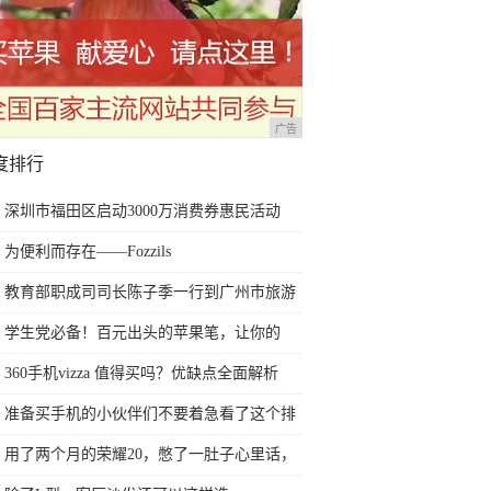
广告
度排行
深圳市福田区启动3000万消费券惠民活动
为便利而存在——Fozzils
教育部职成司司长陈子季一行到广州市旅游
商务职业学校考察调研
学生党必备！百元出头的苹果笔，让你的
iPad成为学习神器
360手机vizza 值得买吗？优缺点全面解析
准备买手机的小伙伴们不要着急看了这个排
行榜再决定买哪款手机吧
用了两个月的荣耀20，憋了一肚子心里话，