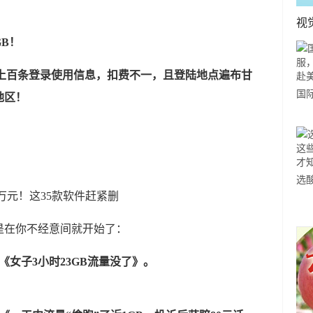
视
B！
上百条登录使用信息，
扣费不一，且登陆地点遍布甘
国
地区！
力
市
选
小
道
是在你不经意间就开始了：
《女子3小时23GB流量没了》。