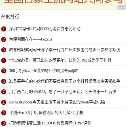
广告
热度排行
1
深圳市福田区启动3000万消费券惠民活动
2
为便利而存在——Fozzils
3
教育部职成司司长陈子季一行到广州市旅游商务职业学校考察调
研
4
学生党必备！百元出头的苹果笔，让你的iPad成为学习神器
5
360手机vizza 值得买吗？优缺点全面解析
6
准备买手机的小伙伴们不要着急看了这个排行榜再决定买哪款手
机吧
7
用了两个月的荣耀20，憋了一肚子心里话，今天终于一吐为快
1
Barnes&Noble今天推出旗下最小最便宜的Nook平板电脑
2
评测vivo Z6手机 值得购买的入门级5G手机
3
打造健康轻奢生活 PICOOC有品魔秤S1 Pro评测