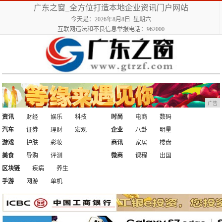
广东之窗_全方位打造本地企业资讯门户网站
今天是：2026年8月8日 星期六
互联网违法和不良信息举报电话：962000
广告
资讯
财经
娱乐
科技
时尚
电商
数码
汽车
证券
理财
宏观
企业
八卦
明星
游戏
护肤
彩妆
商讯
家居
楼盘
美食
导购
评测
微商
课程
出国
区块链
疾病
养生
手游
网游
单机