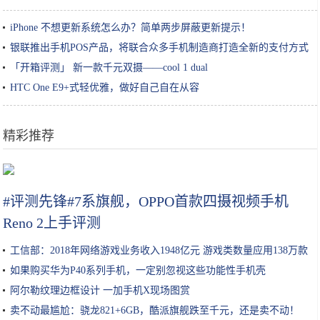
iPhone 不想更新系统怎么办？简单两步屏蔽更新提示！
银联推出手机POS产品，将联合众多手机制造商打造全新的支付方式
「开箱评测」 新一款千元双摄——cool 1 dual
HTC One E9+式轻优雅，做好自己自在从容
精彩推荐
最近被朋友圈疯狂打卡的奶酪包俘获了
#评测先锋#7系旗舰，OPPO首款四摄视频手机
Reno 2上手评测
工信部：2018年网络游戏业务收入1948亿元 游戏类数量应用138万款
如果购买华为P40系列手机，一定别忽视这些功能性手机壳
阿尔勒纹理边框设计 一加手机X现场图赏
卖不动最尴尬：骁龙821+6GB，酷派旗舰跌至千元，还是卖不动！