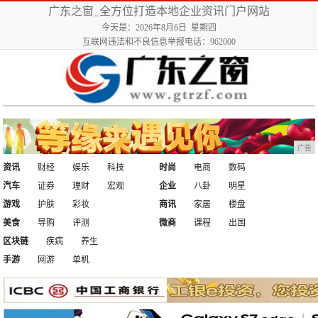
广东之窗_全方位打造本地企业资讯门户网站
今天是：2026年8月6日 星期四
互联网违法和不良信息举报电话：962000
广告
资讯
财经
娱乐
科技
时尚
电商
数码
汽车
证券
理财
宏观
企业
八卦
明星
游戏
护肤
彩妆
商讯
家居
楼盘
美食
导购
评测
微商
课程
出国
区块链
疾病
养生
手游
网游
单机