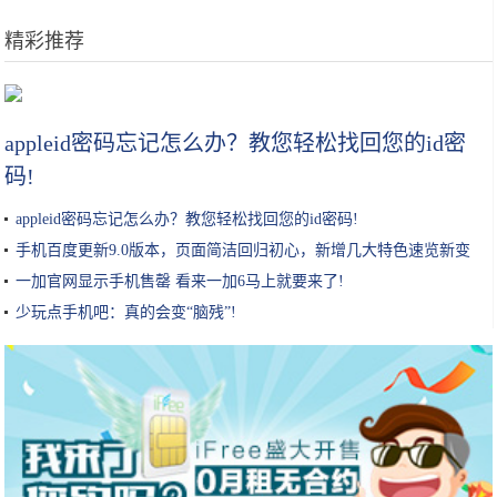
精彩推荐
日本姑娘炸“树叶”卖，生意超火爆，来买的顾客排10米长队
appleid密码忘记怎么办？教您轻松找回您的id密
码!
appleid密码忘记怎么办？教您轻松找回您的id密码!
手机百度更新9.0版本，页面简洁回归初心，新增几大特色速览新变
化!
一加官网显示手机售罄 看来一加6马上就要来了!
少玩点手机吧：真的会变“脑残”!