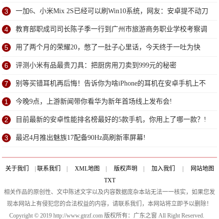
3
一加6、小米Mix 2S已经可以刷Win10系统，网友：安卓提不动刀
了？
4
教育部职成司司长陈子季一行到广州市旅游商务职业学校考察调
研
5
用了两个月的荣耀20，憋了一肚子心里话，今天终于一吐为快
6
评测小米有品最贵刀具：把厨房用刀卖到999元的秘密
7
别等买错耳机再后悔！告诉你为啥iPhone的耳机在安卓手机上不
能用
1
今晚9点，上游新闻带你看华为新年首场线上发布会!
2
目前最新的安卓性能排名榜最好的5款手机，你用上了哪一款？!
3
最迟4月推出魅族17配备90Hz高刷新率屏幕!
关于我们
|
联系我们
|
XML地图
|
版权声明
|
加入我们
|
网站地图
TXT
相关作品的原创性、文中陈述文字以及内容数据庞杂本站无法一一核实，如果您发
现本网站上有侵犯您的合法权益的内容，请联系我们，本网站将立即予以删除！
Copyright © 2019 http://www.gtrzf.com 版权所有：广东之窗 All Right Reserved.