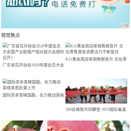
广告
视觉焦点
K11黄金周迎来销售额急升 文化零
广东省花卉协会2020年度会员大会
售激发消费活力不断复苏
暨产业联盟产销对接大会顺利召
开！
国际资本青睐国服，全力推动英格
来思赴美上市
300名梯客共同攀登 2019国际垂直
马拉松超级精英赛顺德海骏达中心
站欢乐开跑