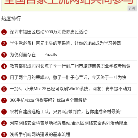
广告
热度排行
1
深圳市福田区启动3000万消费券惠民活动
2
学生党必备！百元出头的苹果笔，让你的iPad成为学习神器
3
为便利而存在——Fozzils
4
教育部职成司司长陈子季一行到广州市旅游商务职业学校考察调
研
5
用了两个月的荣耀20，憋了一肚子心里话，今天终于一吐为快
6
一加6、小米Mix 2S已经可以刷Win10系统，网友：安卓提不动刀
了？
7
360手机vizza 值得买吗？优缺点全面解析
1
农村自建房选施工队，只要4点做到位，包你建成全村最美！
2
河南网络安全科普基地揭牌启动,金水区网络安全系列活动隆重
推出
3
浅析手机端网站建设的基本流程