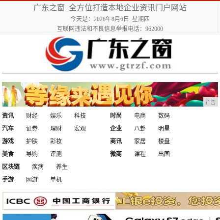
广东之窗_全方位打造本地企业资讯门户网站
今天是：2026年8月6日 星期四
互联网违法和不良信息举报电话：962000
广告
资讯
财经
娱乐
科技
时尚
电商
数码
汽车
证券
理财
宏观
企业
八卦
明星
游戏
护肤
彩妆
商讯
家居
楼盘
美食
导购
评测
微商
课程
出国
区块链
疾病
养生
手游
网游
单机