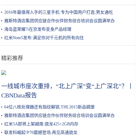
2016年最值得入手的三星手机:专为中国用户打造,男女通吃
雅斯特酒店集团供应链合作伙伴财务综合培训会议圆满举办
海岛蓝荣耀7i在京发布变身产品经理
红米Note5发布:满足你对千元机的所有向往
精彩推荐
范冰冰与陌生男子出街，穿丝绒大衣配钻石包，中指戴戒指引热议
一线城市座次重排，“北上广深”变“上广深北”？丨
CBNData报告
64位八核处理器还有指纹解锁,THL2015新品碉堡
雅斯特酒店集团供应链合作伙伴财务综合培训会议圆满举办
红米5A即将上架越南:骁龙425+2GB内存
联发科崛起!P70震撼登场,再见高通骁龙