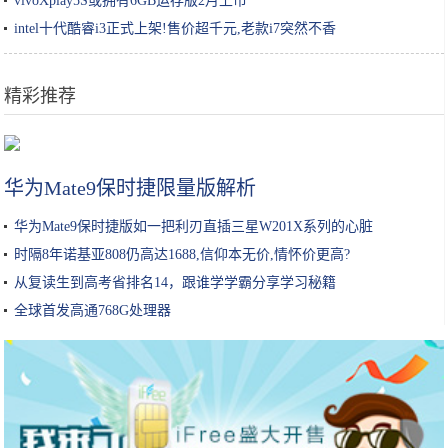
vivoXplay5S或拥有6GB运存版2月上市
intel十代酷睿i3正式上架!售价超千元,老款i7突然不香
精彩推荐
金针菇加上鸡蛋，没想到这么好吃，简单一蘸就下锅，比肉还香
华为Mate9保时捷限量版解析
华为Mate9保时捷版如一把利刃直插三星W201X系列的心脏
时隔8年诺基亚808仍高达1688,信仰本无价,情怀价更高?
从复读生到高考省排名14，跟谁学学霸分享学习秘籍
全球首发高通768G处理器