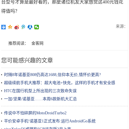
台型号才算是最好看的，那麼诸位机友大家感觉这400元钱花
得值吗？
来源：
推荐阅读：
金客网
您可能感兴趣的文章
时隔8年诺基亚808仍高达1688,信仰本无价,情怀价更高?
超级续航手机大推荐：超大电池+快充，这样的手机才有安全感
HTC在国行机型上所出现的三次致命失误
一加/坚果/诺基亚……本周6款新机大汇总
传说中不怕碎屏的MotoDroidTurbo2
平价安卓手机!诺基亚1正式发布:运行AndroidGo系统