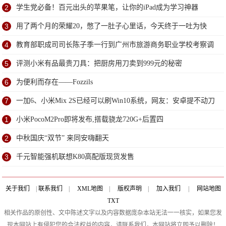
2
学生党必备！百元出头的苹果笔，让你的iPad成为学习神器
3
用了两个月的荣耀20，憋了一肚子心里话，今天终于一吐为快
4
教育部职成司司长陈子季一行到广州市旅游商务职业学校考察调
研
5
评测小米有品最贵刀具：把厨房用刀卖到999元的秘密
6
为便利而存在——Fozzils
7
一加6、小米Mix 2S已经可以刷Win10系统，网友：安卓提不动刀
了？
1
小米PocoM2Pro即将发布,搭载骁龙720G+后置四
2
中秋国庆“双节” 来同安嗨翻天
3
千元智能强机联想K80高配版现货发售
关于我们
|
联系我们
|
XML地图
|
版权声明
|
加入我们
|
网站地图
TXT
相关作品的原创性、文中陈述文字以及内容数据庞杂本站无法一一核实，如果您发
现本网站上有侵犯您的合法权益的内容，请联系我们，本网站将立即予以删除！