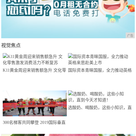
广告
视觉焦点
K11黄金周迎来销售额急升 文化零
国际资本青睐国服，全力推动英格
售激发消费活力不断复苏
来思赴美上市
选酸奶、喝酸奶，这些小知识，直
到今天才知道！
300名梯客共同攀登 2019国际垂直
马拉松超级精英赛顺德海骏达中心