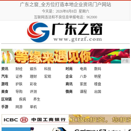
广东之窗_全方位打造本地企业资讯门户网站
今天是：2026年8月8日 星期六
互联网违法和不良信息举报电话：962000
广告
资讯
财经
娱乐
科技
时尚
电商
数码
汽车
证券
理财
宏观
企业
八卦
明星
游戏
护肤
彩妆
商讯
家居
楼盘
美食
导购
评测
微商
课程
出国
区块链
疾病
养生
手游
网游
单机