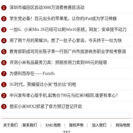
1
深圳市福田区启动3000万消费券惠民活动
2
学生党必备！百元出头的苹果笔，让你的iPad成为学习神器
3
一加6、小米Mix 2S已经可以刷Win10系统，网友：安卓提不动刀
了？
4
用了两个月的荣耀20，憋了一肚子心里话，今天终于一吐为快
5
教育部职成司司长陈子季一行到广州市旅游商务职业学校考察调
研
6
评测小米有品最贵刀具：把厨房用刀卖到999元的秘密
7
为便利而存在——Fozzils
1
5G时代，荣耀接过小米“性价比”的枪
2
中兴发布孝心版手机,起售价799元与红米9相同,谁更有孝心?
3
想买小米MIX2抓紧了官方预订登记开启
关于我们
|
联系我们
|
XML地图
|
版权声明
|
加入我们
|
网站地图
TXT