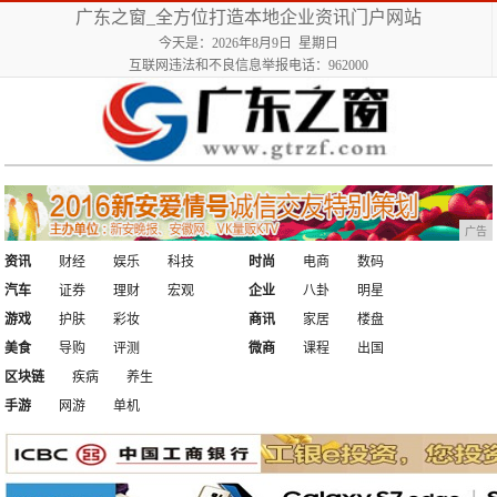
广东之窗_全方位打造本地企业资讯门户网站
今天是：2026年8月9日 星期日
互联网违法和不良信息举报电话：962000
广告
资讯
财经
娱乐
科技
时尚
电商
数码
汽车
证券
理财
宏观
企业
八卦
明星
游戏
护肤
彩妆
商讯
家居
楼盘
美食
导购
评测
微商
课程
出国
区块链
疾病
养生
手游
网游
单机