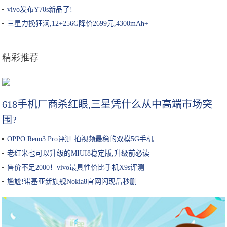
vivo发布Y70s新品了!
三星力挽狂澜,12+256G降价2699元,4300mAh+
精彩推荐
金针菇加上鸡蛋，没想到这么好吃，简单一蘸就下锅，比肉还香
618手机厂商杀红眼,三星凭什么从中高端市场突
围?
OPPO Reno3 Pro评测 拍视频最稳的双模5G手机
老红米也可以升级的MIUI8稳定版,升级前必读
售价不足2000！vivo最具性价比手机X9s评测
尴尬!诺基亚新旗舰Nokia8官网闪现后秒删