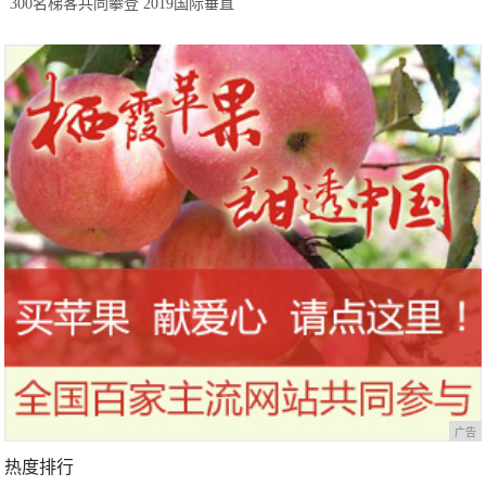
300名梯客共同攀登 2019国际垂直
马拉松超级精英赛顺德海骏达中心
站欢乐开跑
广告
热度排行