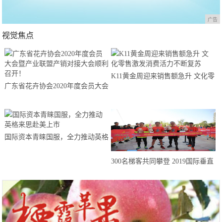
广告
视觉焦点
K11黄金周迎来销售额急升 文化零
广东省花卉协会2020年度会员大会
售激发消费活力不断复苏
暨产业联盟产销对接大会顺利召
开！
国际资本青睐国服，全力推动英格
来思赴美上市
300名梯客共同攀登 2019国际垂直
马拉松超级精英赛顺德海骏达中心
站欢乐开跑