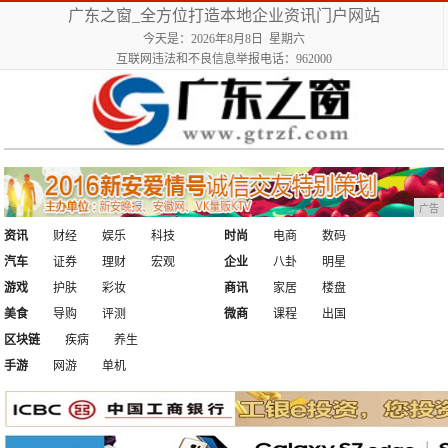
广东之窗_全方位打造本地企业资讯门户网站
今天是：2026年8月8日 星期六
互联网违法和不良信息举报电话：962000
广告
资讯
财经
娱乐
科技
时尚
电商
数码
汽车
证券
理财
宏观
企业
八卦
明星
游戏
护肤
彩妆
商讯
家居
楼盘
美食
导购
评测
微商
课程
出国
区块链
疾病
养生
手游
网游
单机