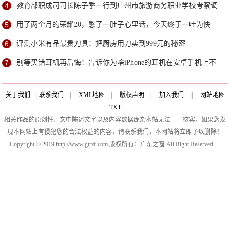
4
教育部职成司司长陈子季一行到广州市旅游商务职业学校考察调
研
5
用了两个月的荣耀20，憋了一肚子心里话，今天终于一吐为快
6
评测小米有品最贵刀具：把厨房用刀卖到999元的秘密
7
别等买错耳机再后悔！告诉你为啥iPhone的耳机在安卓手机上不
能用
关于我们
|
联系我们
|
XML地图
|
版权声明
|
加入我们
|
网站地图
TXT
相关作品的原创性、文中陈述文字以及内容数据庞杂本站无法一一核实，如果您发
现本网站上有侵犯您的合法权益的内容，请联系我们，本网站将立即予以删除！
Copyright © 2019 http://www.gtrzf.com 版权所有：广东之窗 All Right Reserved.