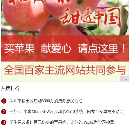
广告
热度排行
1
深圳市福田区启动3000万消费券惠民活动
2
一加6、小米Mix 2S已经可以刷Win10系统，网友：安卓提不动刀
了？
3
学生党必备！百元出头的苹果笔，让你的iPad成为学习神器