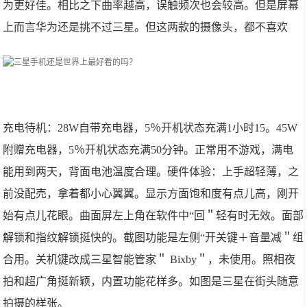
为更好佳。相比之下曲率越高，误触频次也会较高。但是屏幕
上而言华为还是挑不过三星。但这两款的摄像头，都不喜欢
充电待机：28W自带充电器，5％开机状态充满1小时15。45W
附赠充电器，5％开机状态充满50分钟。正常用不游戏，满电
能用到两天，背面电池温度合理。硬件体验：上手超轻薄，之
前没配売，拿着都小心翼翼。显示方面饱和度有点儿高，刚开
始有点儿花眼。曲面屏左上角在软件中“回＂轻有时无效。面部
解锁和指纹解锁挺快的。截图功能是左侧“开关键＋音量减＂组
合用。关机键改成三星智能管家＂ Bixby＂，未使用。照相夜
拍和超广角挺新颖，内置功能花样多。如图是三星在街头随意
拍摄的样张。