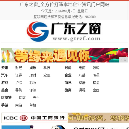
广东之窗_全方位打造本地企业资讯门户网站
今天是：2026年8月7日 星期五
互联网违法和不良信息举报电话：962000
广告
资讯
财经
娱乐
科技
时尚
电商
数码
汽车
证券
理财
宏观
企业
八卦
明星
游戏
护肤
彩妆
商讯
家居
楼盘
美食
导购
评测
微商
课程
出国
区块链
疾病
养生
手游
网游
单机