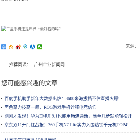
来源：
推荐阅读：
广州企业新闻网
您可能感兴趣的文章
百度手机助手新年大数据出炉：3600米海拔挡不住直播火爆!
声色聚力技高一筹，ROG游戏手机诠释电竞信仰
刚刚才发现！华为EMUI 9.1也能用畅连通话，简单几步就能轻松开
启
京东双11开门红战报：360手机N7 Lite实力入围热销千元机TOP4!