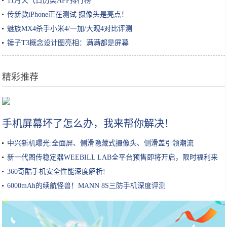
11月天气日历类APP排行榜
传新款iPhone正在测试 摄像头是亮点！
魅族MX4杀手小米4/一加/大观4对比评测
锤子T3概念设计图亮相：满满都是屏幕
精彩推荐
安兔兔Q3手机偏好榜出炉 88%的人使用6英寸以上屏幕
手机屏幕坏了怎么办，我来帮你解决！
中兴新机曝光:全面屏、侧滑隐藏式摄像头、侧滑盖引领潮流
新一代图传稳定器WEEBILL LAB全平台预售即将开启，限时福利来
啦
360奇酷手机安全性能深度解析!
6000mAh的续航怪兽！MANN 8S三防手机深度评测