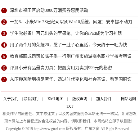
1
深圳市福田区启动3000万消费券惠民活动
2
一加6、小米Mix 2S已经可以刷Win10系统，网友：安卓提不动刀
了？
3
学生党必备！百元出头的苹果笔，让你的iPad成为学习神器
4
用了两个月的荣耀20，憋了一肚子心里话，今天终于一吐为快
5
教育部职成司司长陈子季一行到广州市旅游商务职业学校考察调
研
6
评测小米有品最贵刀具：把厨房用刀卖到999元的秘密
7
从压抑灰暗到极尽奢华，透过时代变化和社会基调，看英国服饰
变迁
关于我们
|
联系我们
|
XML地图
|
版权声明
|
加入我们
|
网站地图
TXT
相关作品的原创性、文中陈述文字以及内容数据庞杂本站无法一一核实，如果您发
现本网站上有侵犯您的合法权益的内容，请联系我们，本网站将立即予以删除！
Copyright © 2019 http://www.gtrzf.com 版权所有：广东之窗 All Right Reserved.