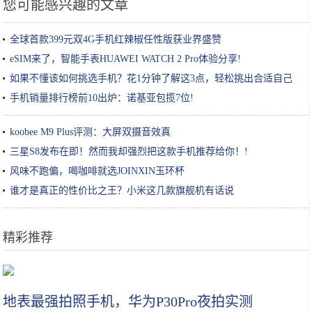
您可能感兴趣的文章
全球首款399元双4G手机红辣椒任性版获业界盛赞
eSIM来了，智能手表HUAWEI WATCH 2 Pro体验分享!
如果不懂该如何挑选手机？花1分钟了解这3点，轻松挑出合适自己
的!
手机销量排行榜前10出炉：诺基亚包揽7位!
koobee M9 Plus评测：大屏双摄音效真
三星S8发布在即！然而我却强烈把这款手机推荐给你！!
风味不跑偏，喝咖啡就选JOINXIN玉环杯
谁才是真正的性价比之王？小米这几款旗舰机有话说
精彩推荐
没钱的30岁女性看过来，这几类“防衰护肤品”超便宜，帮你慢点老
地表最强拍照手机，华为P30Pro夜拍实测