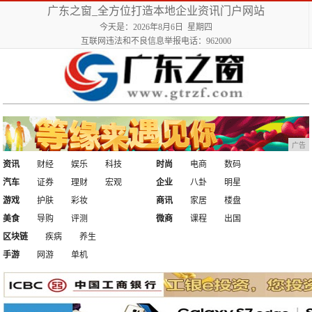
广东之窗_全方位打造本地企业资讯门户网站
今天是：2026年8月6日 星期四
互联网违法和不良信息举报电话：962000
广告
资讯
财经
娱乐
科技
时尚
电商
数码
汽车
证券
理财
宏观
企业
八卦
明星
游戏
护肤
彩妆
商讯
家居
楼盘
美食
导购
评测
微商
课程
出国
区块链
疾病
养生
手游
网游
单机