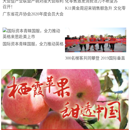
K11黄金周迎来销售额急升 文化零
广东省花卉协会2020年度会员大会
售激发消费活力不断复苏
暨产业联盟产销对接大会顺利召
开！
国际资本青睐国服，全力推动英格
来思赴美上市
300名梯客共同攀登 2019国际垂直
马拉松超级精英赛顺德海骏达中心
站欢乐开跑