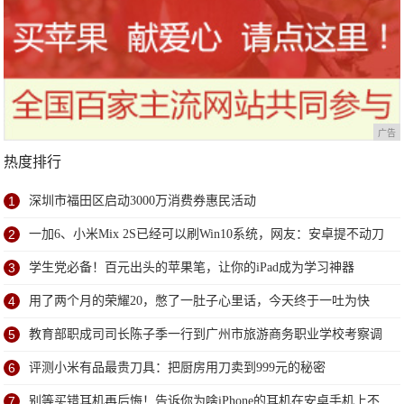
广告
热度排行
1
深圳市福田区启动3000万消费券惠民活动
2
一加6、小米Mix 2S已经可以刷Win10系统，网友：安卓提不动刀
了？
3
学生党必备！百元出头的苹果笔，让你的iPad成为学习神器
4
用了两个月的荣耀20，憋了一肚子心里话，今天终于一吐为快
5
教育部职成司司长陈子季一行到广州市旅游商务职业学校考察调
研
6
评测小米有品最贵刀具：把厨房用刀卖到999元的秘密
7
别等买错耳机再后悔！告诉你为啥iPhone的耳机在安卓手机上不