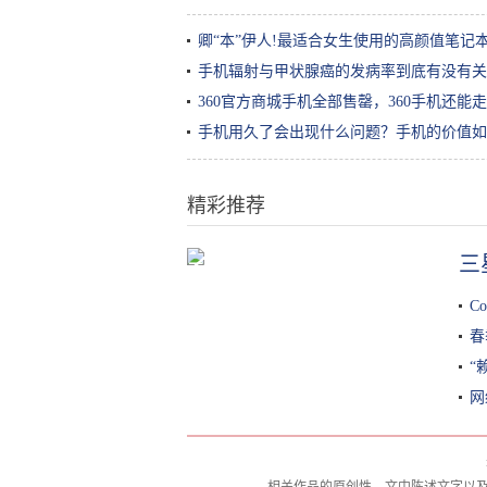
卿“本”伊人!最适合女生使用的高颜值笔记
手机辐射与甲状腺癌的发病率到底有没有关
360官方商城手机全部售罄，360手机还能走
手机用久了会出现什么问题？手机的价值如
精彩推荐
三
不好卖！iPhone XS促销，京东到手
价5599元起
Co
春
“
网