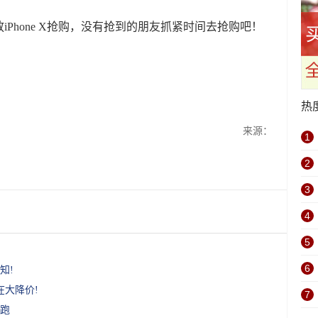
Phone X抢购，没有抢到的朋友抓紧时间去抢购吧！
热
来源：
1
2
3
4
5
6
知!
在大降价!
7
跑