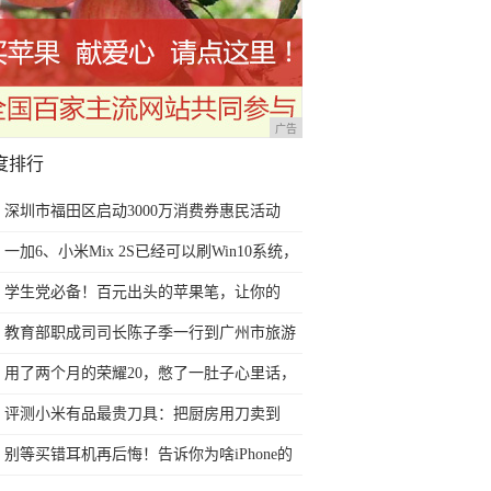
广告
度排行
深圳市福田区启动3000万消费券惠民活动
一加6、小米Mix 2S已经可以刷Win10系统，
网友：安卓提不动刀了？
学生党必备！百元出头的苹果笔，让你的
iPad成为学习神器
教育部职成司司长陈子季一行到广州市旅游
商务职业学校考察调研
用了两个月的荣耀20，憋了一肚子心里话，
今天终于一吐为快
评测小米有品最贵刀具：把厨房用刀卖到
999元的秘密
别等买错耳机再后悔！告诉你为啥iPhone的