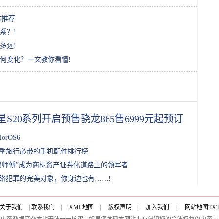
本推荐
系？!
多远!
何变化？一文教你看懂!
星S20系列开启预售骁龙865售6999元起预订有好礼!
lorOS6
季旅行必带的手机配件排行榜
赖师傅”成为商标资产证券化道路上的领军者
络犯罪的完美对象，你身边也有……!
关于我们
|
联系我们
|
XML地图
|
版权声明
|
加入我们
|
网站地图
TX