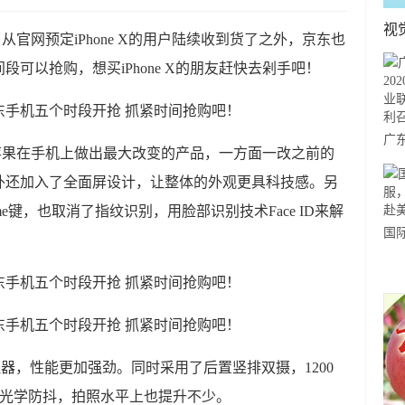
视
除了从官网预定iPhone X的用户陆续收到货了之外，京东也
段可以抢购，想买iPhone X的朋友赶快去剁手吧！
广东
几年苹果在手机上做出最大改变的产品，一方面一改之前的
度
外还加入了全面屏设计，让整体的外观更具科技感。另
产
ome键，也取消了指纹识别，用脸部识别技术Face ID来解
开
国
力
市
理器，性能更加强劲。同时采用了后置竖排双摄，1200
入了光学防抖，拍照水平上也提升不少。