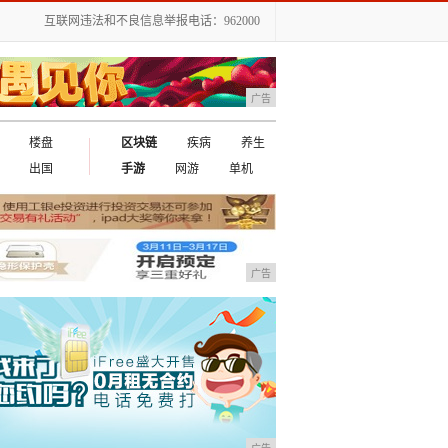
互联网违法和不良信息举报电话：962000
广告
楼盘
区块链
疾病
养生
出国
手游
网游
单机
广告