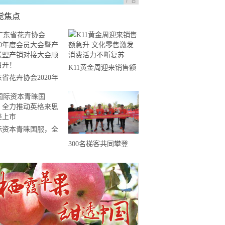
广告
觉焦点
K11黄金周迎来销售额
省花卉协会2020年
急升 文化零售激发消
会员大会暨产业联盟
费活力不断复苏
销对接大会顺利召
！
际资本青睐国服，全
推动英格来思赴美上
300名梯客共同攀登
2019国际垂直马拉松超
级精英赛顺德海骏达中
心站欢乐开跑