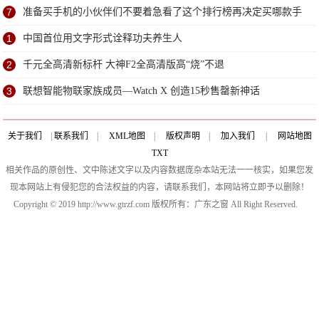
7
准备买手机的小伙伴们不要着急看了这个排行榜再决定买哪款手
机吧
1
中国首位用文字形式诠释功夫养生人
2
千元全高清新标杆 大神F2全高清版高“烧”不退
3
联想智能物联家族成员—Watch X 创造15秒售罄新神话
关于我们
|
联系我们
|
XML地图
|
版权声明
|
加入我们
|
网站地图
TXT
相关作品的原创性、文中陈述文字以及内容数据庞杂本站无法一一核实，如果您发
现本网站上有侵犯您的合法权益的内容，请联系我们，本网站将立即予以删除！
Copyright © 2019 http://www.gtrzf.com 版权所有：广东之窗 All Right Reserved.