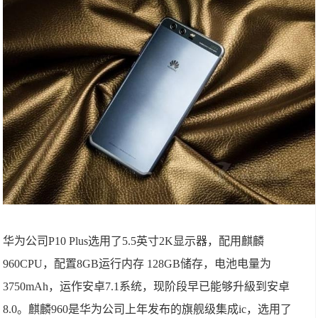
华为公司P10 Plus选用了5.5英寸2K显示器，配用麒麟
960CPU，配置8GB运行内存 128GB储存，电池电量为
3750mAh，运作安卓7.1系统，现阶段早已能够升級到安卓
8.0。麒麟960是华为公司上年发布的旗舰级集成ic，选用了