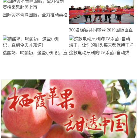
国际资本青睐国服，全力推动英格
来思赴美上市
300名梯客共同攀登 2019国际垂直
马拉松超级精英赛顺德海骏达中心
站欢乐开跑
选酸奶、喝酸奶，这些小知识，直
这款电动牙刷的UV杀菌+自动烘
到今天才知道！
干，让你的刷头每天都保持干净