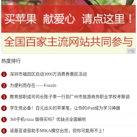
广告
热度排行
1
深圳市福田区启动3000万消费券惠民活动
2
为便利而存在——Fozzils
3
教育部职成司司长陈子季一行到广州市旅游商务职业学校考察调
研
4
学生党必备！百元出头的苹果笔，让你的iPad成为学习神器
5
360手机vizza 值得买吗？优缺点全面解析
6
诺基亚语音助手MIKA横空出世，但你可能用不上！