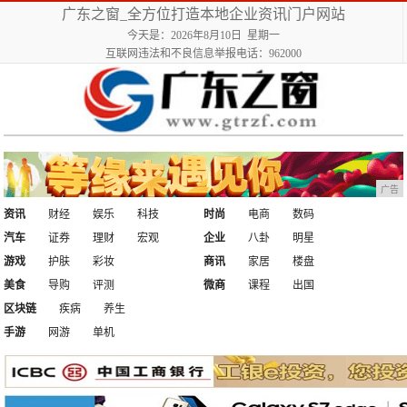
广东之窗_全方位打造本地企业资讯门户网站
今天是：2026年8月10日 星期一
互联网违法和不良信息举报电话：962000
广告
资讯
财经
娱乐
科技
时尚
电商
数码
汽车
证券
理财
宏观
企业
八卦
明星
游戏
护肤
彩妆
商讯
家居
楼盘
美食
导购
评测
微商
课程
出国
区块链
疾病
养生
手游
网游
单机