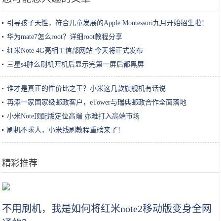
引导孩子天性，符合儿童发展的Apple Montessori九月开始招生啦！
华为mate7怎么root？详细root教程分享
红米Note 4G亮相工信部网站 今天将正式发布
三星s4肿么刷机开机后显示完第一屏后都黑屏
谁才是真正的性价比之王？小米这几款旗舰机有话说
再添一家国家级邮政客户，eTower与瑞典邮政合作全面落地
小米Note顶配版定位高端 亦难打入高端市场
刷机不求人，小米线刷教程重磅来了！
精彩推荐
买奶茶时，服务员问奶茶要几分糖？聪明人这样回答
不用刷机，我是如何将红米note2移动版变身全网