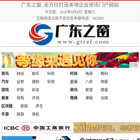
广东之窗_全方位打造本地企业资讯门户网站
今天是：2026年8月8日 星期六
互联网违法和不良信息举报电话：962000
广告
资讯
财经
娱乐
科技
时尚
电商
数码
汽车
证券
理财
宏观
企业
八卦
明星
游戏
护肤
彩妆
商讯
家居
楼盘
美食
导购
评测
微商
课程
出国
区块链
疾病
养生
手游
网游
单机