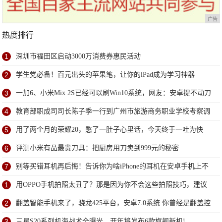
广告
热度排行
1
深圳市福田区启动3000万消费券惠民活动
2
学生党必备！百元出头的苹果笔，让你的iPad成为学习神器
3
一加6、小米Mix 2S已经可以刷Win10系统，网友：安卓提不动刀
了？
4
教育部职成司司长陈子季一行到广州市旅游商务职业学校考察调
研
5
用了两个月的荣耀20，憋了一肚子心里话，今天终于一吐为快
6
评测小米有品最贵刀具：把厨房用刀卖到999元的秘密
7
别等买错耳机再后悔！告诉你为啥iPhone的耳机在安卓手机上不
能用
1
用OPPO手机拍照太丑了？那是因为你不会这些拍照技巧，建议
收藏!
2
翻盖智能手机来了，骁龙425平台，安卓7.0系统 你曾经是翻盖控
么？!
3
三星S20系列机海战术全曝光，开年将发布6款旗舰新机!