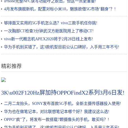
iPhone完整NFC读写功能呼之欲出，但这一点更重要!
4月发布旗舰新机，配置对标小米10，魅族欲借5G市场“翻身”？!
够排面又实用的5G手机怎么选？vivo三款手机任你挑!
一次胸部CT检查3分钟武汉方舱医院用上了移动CT!
vivo新一代概念机APEX2020将于2月28日线上发布!
华为手机别买错了，这3款机型目前公认口碑好，入手用三年不亏!
精彩推荐
金针菇加上鸡蛋，没想到这么好吃，简单一蘸就下锅，比肉还香
3K\u002F120Hz屏加持OPPOFindX2系列3月6日发!
二月二龙抬头，SONY发布首款5G手机，全新主摄传感器投入使用!
华为也在做笔记本，对比联想笔记本哪个好？我建议这么选!
OPPO“疯”了，将发布一款搭载7颗摄像头的手机，敢买吗？!
华为手机别买错了，这3款机型目前公认口碑好，入手用三年不亏!