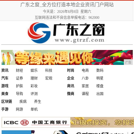
广东之窗_全方位打造本地企业资讯门户网站
今天是：2026年8月8日 星期六
互联网违法和不良信息举报电话：962000
广告
资讯
财经
娱乐
科技
时尚
电商
数码
汽车
证券
理财
宏观
企业
八卦
明星
游戏
护肤
彩妆
商讯
家居
楼盘
美食
导购
评测
微商
课程
出国
区块链
疾病
养生
手游
网游
单机