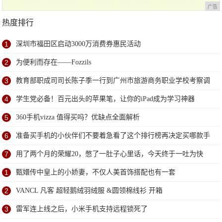
广告
热度排行
1
深圳市福田区启动3000万消费券惠民活动
2
为便利而存在——Fozzils
3
教育部职成司司长陈子季一行到广州市旅游商务职业学校考察调
研
4
学生党必备！百元出头的苹果笔，让你的iPad成为学习神器
5
360手机vizza 值得买吗？优缺点全面解析
6
准备买手机的小伙伴们不要着急看了这个排行榜再决定买哪款手
机吧
7
用了两个月的荣耀20，憋了一肚子心里话，今天终于一吐为快
1
甄嬛传中皇上的小娇妻，不仅人美首饰搭配也有一套
2
VANCL 凡客 超轻鹅绒羽绒服 &圆领棉线衫 开箱
3
雷军连上线之后，小米手机支持远程锁死了