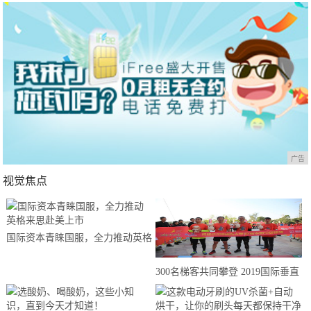
广告
视觉焦点
国际资本青睐国服，全力推动英格
来思赴美上市
300名梯客共同攀登 2019国际垂直
马拉松超级精英赛顺德海骏达中心
站欢乐开跑