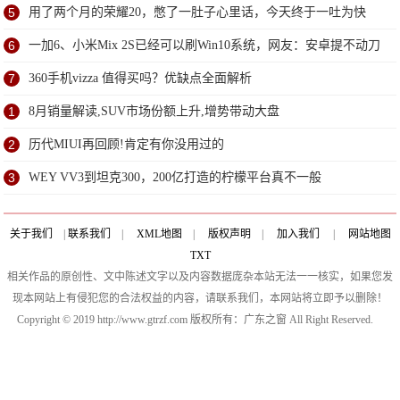
研
5
用了两个月的荣耀20，憋了一肚子心里话，今天终于一吐为快
6
一加6、小米Mix 2S已经可以刷Win10系统，网友：安卓提不动刀
了？
7
360手机vizza 值得买吗？优缺点全面解析
1
8月销量解读,SUV市场份额上升,增势带动大盘
2
历代MIUI再回顾!肯定有你没用过的
3
WEY VV3到坦克300，200亿打造的柠檬平台真不一般
关于我们
|
联系我们
|
XML地图
|
版权声明
|
加入我们
|
网站地图
TXT
相关作品的原创性、文中陈述文字以及内容数据庞杂本站无法一一核实，如果您发
现本网站上有侵犯您的合法权益的内容，请联系我们，本网站将立即予以删除！
Copyright © 2019 http://www.gtrzf.com 版权所有：广东之窗 All Right Reserved.