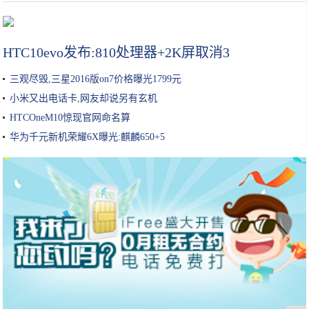
青千万:现流行的潮色调配方法，美发培训学校分享。
HTC10evo发布:810处理器+2K屏取消3
三观尽毁,三星2016版on7价格曝光1799元
小米又出电话卡,网友却说另有玄机
HTCOneM10惊现官网命名算
华为千元新机荣耀6X曝光:麒麟650+5