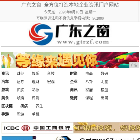
广东之窗_全方位打造本地企业资讯门户网站
今天是：2026年8月10日 星期一
互联网违法和不良信息举报电话：962000
广告
资讯
财经
娱乐
科技
时尚
电商
数码
汽车
证券
理财
宏观
企业
八卦
明星
游戏
护肤
彩妆
商讯
家居
楼盘
美食
导购
评测
微商
课程
出国
区块链
疾病
养生
手游
网游
单机