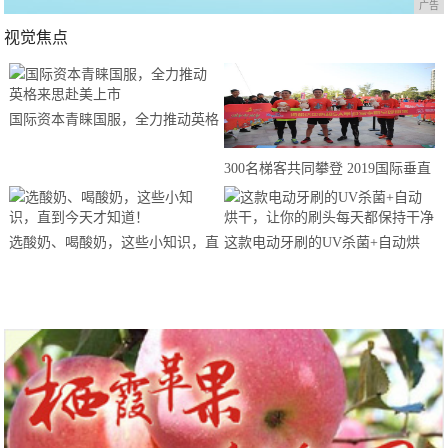
广告
视觉焦点
国际资本青睐国服，全力推动英格
来思赴美上市
300名梯客共同攀登 2019国际垂直
马拉松超级精英赛顺德海骏达中心
站欢乐开跑
选酸奶、喝酸奶，这些小知识，直
这款电动牙刷的UV杀菌+自动烘
到今天才知道！
干，让你的刷头每天都保持干净