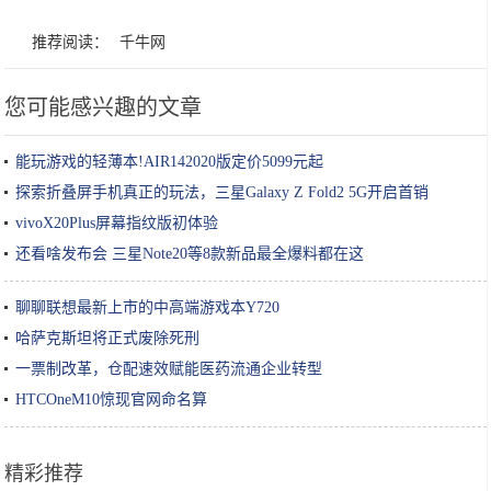
推荐阅读：
千牛网
您可能感兴趣的文章
能玩游戏的轻薄本!AIR142020版定价5099元起
探索折叠屏手机真正的玩法，三星Galaxy Z Fold2 5G开启首销
vivoX20Plus屏幕指纹版初体验
还看啥发布会 三星Note20等8款新品最全爆料都在这
聊聊联想最新上市的中高端游戏本Y720
哈萨克斯坦将正式废除死刑
一票制改革，仓配速效赋能医药流通企业转型
HTCOneM10惊现官网命名算
精彩推荐