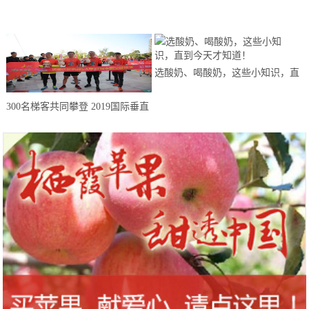
售激发消费活力不断复苏
来思赴美上市
选酸奶、喝酸奶，这些小知识，直
到今天才知道！
300名梯客共同攀登 2019国际垂直
马拉松超级精英赛顺德海骏达中心
站欢乐开跑