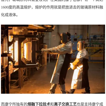
1600度的高温熔炉，熔炉的作用就是把放进去的玻璃原材料融
化成液体。
而康宁所独有的
熔融下拉技术
和
离子交换工艺
也是支持康宁成