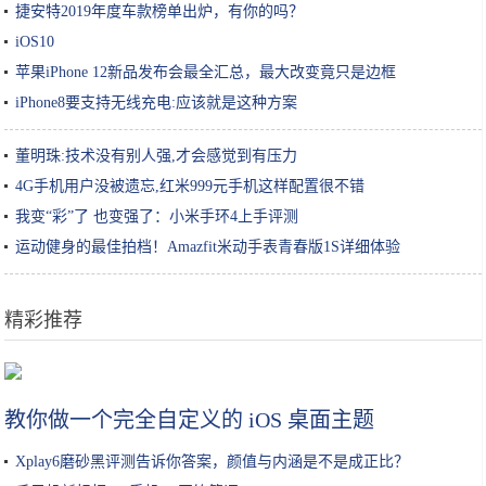
捷安特2019年度车款榜单出炉，有你的吗？
iOS10
苹果iPhone 12新品发布会最全汇总，最大改变竟只是边框
iPhone8要支持无线充电:应该就是这种方案
董明珠:技术没有别人强,才会感觉到有压力
4G手机用户没被遗忘,红米999元手机这样配置很不错
我变“彩”了 也变强了：小米手环4上手评测
运动健身的最佳拍档！Amazfit米动手表青春版1S详细体验
精彩推荐
范冰冰与陌生男子出街，穿丝绒大衣配钻石包，中指戴戒指引热议
教你做一个完全自定义的 iOS 桌面主题
Xplay6磨砂黑评测告诉你答案，颜值与内涵是不是成正比？