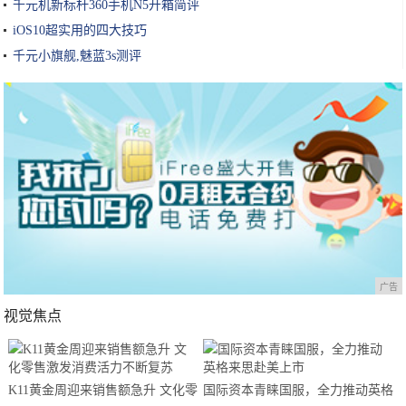
千元机新标杆360手机N5开箱简评
iOS10超实用的四大技巧
千元小旗舰,魅蓝3s测评
广告
视觉焦点
K11黄金周迎来销售额急升 文化零
国际资本青睐国服，全力推动英格