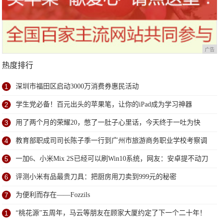
广告
热度排行
1
深圳市福田区启动3000万消费券惠民活动
2
学生党必备！百元出头的苹果笔，让你的iPad成为学习神器
3
用了两个月的荣耀20，憋了一肚子心里话，今天终于一吐为快
4
教育部职成司司长陈子季一行到广州市旅游商务职业学校考察调
研
5
一加6、小米Mix 2S已经可以刷Win10系统，网友：安卓提不动刀
了？
6
评测小米有品最贵刀具：把厨房用刀卖到999元的秘密
7
为便利而存在——Fozzils
1
“桃花源”五周年，马云等朋友在顾家大厦约定了下一个二十年！