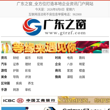
广东之窗_全方位打造本地企业资讯门户网站
今天是：2026年8月8日 星期六
互联网违法和不良信息举报电话：962000
广告
资讯
财经
娱乐
科技
时尚
电商
数码
汽车
证券
理财
宏观
企业
八卦
明星
游戏
护肤
彩妆
商讯
家居
楼盘
美食
导购
评测
微商
课程
出国
区块链
疾病
养生
手游
网游
单机