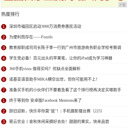
广告
热度排行
1
深圳市福田区启动3000万消费券惠民活动
2
为便利而存在——Fozzils
3
教育部职成司司长陈子季一行到广州市旅游商务职业学校考察调
研
4
学生党必备！百元出头的苹果笔，让你的iPad成为学习神器
5
360手机vizza 值得买吗？优缺点全面解析
6
诺基亚语音助手MIKA横空出世，但你可能用不上！
7
准备买手机的小伙伴们不要着急看了这个排行榜再决定买哪款手
机吧
1
终于等到你 安卓版Facebook Mentions来了
2
辞旧迎新，快乐非你莫“鼠”！| 手机摄影擂台赛（225）
3
密云农业丨金秋休闲采摘好去处！甜甜的果实，快来品尝