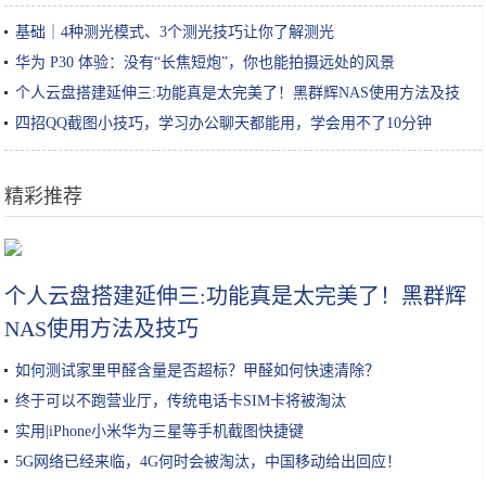
基础｜4种测光模式、3个测光技巧让你了解测光
华为 P30 体验：没有“长焦短炮”，你也能拍摄远处的风景
个人云盘搭建延伸三:功能真是太完美了！黑群辉NAS使用方法及技
巧
四招QQ截图小技巧，学习办公聊天都能用，学会用不了10分钟
精彩推荐
大姐校门外卖小吃，常被家长常嫌弃，小学生不乐意了：不懂得欣赏
个人云盘搭建延伸三:功能真是太完美了！黑群辉
NAS使用方法及技巧
如何测试家里甲醛含量是否超标？甲醛如何快速清除？
终于可以不跑营业厅，传统电话卡SIM卡将被淘汰
实用|iPhone小米华为三星等手机截图快捷键
5G网络已经来临，4G何时会被淘汰，中国移动给出回应！