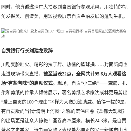
同时，他真诚邀请广大拍客到自贡银行参观采风，用独特的视
角发掘美、创造美，用短视频展示自贡金融发展的蓬勃生机。
自贡银行行长刘建龙致辞
川剧变脸吐火、精彩的拉丁舞、热情的篮球操……封面新闻也
走进现场带来直播，
截至当晚22点，全网共计95.6万人观看这
场“有盐有味”的启动仪式。
现场，自贡“小三绝”——龚扇、扎
染和剪纸的传承人倾情展示，著名剪纸艺术家沈成林更是剪出
“爱上自贡的100个理由”字样为大赛加油助威。值得一提的是，
有自贡版的当代“清明上河图”之称的宏伟画卷《盐都大观图》
的出场更是让众人惊艳！画卷高75厘米，横长24.3米，是自贡
著名文史学家、诗书画家陆坚表现盐都自贡的又一新城市山水