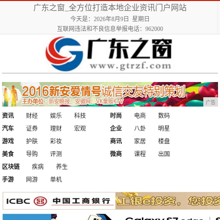
广东之窗_全方位打造本地企业资讯门户网站
今天是：2026年8月9日 星期日
互联网违法和不良信息举报电话：962000
广告
资讯
财经
娱乐
科技
时尚
电商
数码
汽车
证券
理财
宏观
企业
八卦
明星
游戏
护肤
彩妆
商讯
家居
楼盘
美食
导购
评测
微商
课程
出国
区块链
疾病
养生
手游
网游
单机