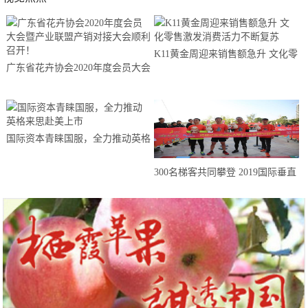
K11黄金周迎来销售额急升 文化零
广东省花卉协会2020年度会员大会
售激发消费活力不断复苏
暨产业联盟产销对接大会顺利召
开！
国际资本青睐国服，全力推动英格
来思赴美上市
300名梯客共同攀登 2019国际垂直
马拉松超级精英赛顺德海骏达中心
站欢乐开跑