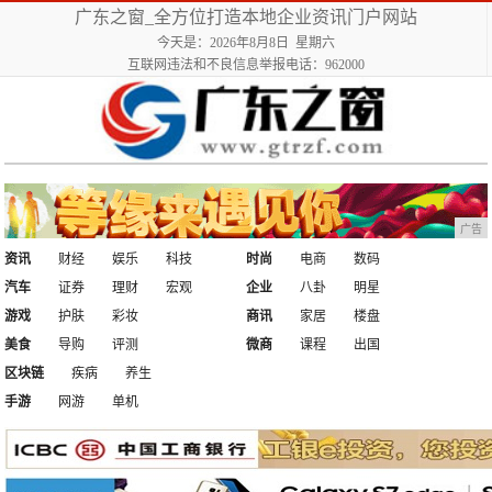
广东之窗_全方位打造本地企业资讯门户网站
今天是：2026年8月8日 星期六
互联网违法和不良信息举报电话：962000
广告
资讯
财经
娱乐
科技
时尚
电商
数码
汽车
证券
理财
宏观
企业
八卦
明星
游戏
护肤
彩妆
商讯
家居
楼盘
美食
导购
评测
微商
课程
出国
区块链
疾病
养生
手游
网游
单机