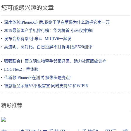
您可能感兴趣的文章
深度体验iPhoneX之后,我终于明白苹果为什么敢把它卖一万
2019最新国产手机排行榜：华为榜首 小米仅排第8
发布会都有啥?小米4、MIUIV6一起发
高流明、高对比，白日投屏不打折-明基E520测评
强强联合！康立明生物牵手邻家好医，助力社区肠癌诊疗
LGGFlex2上手体验
传新款iPhone正在测试 摄像头是亮点！
智慧新品荣耀V6平板官宣:同时支持5G和WIFI6
精彩推荐
选酸奶、喝酸奶，这些小知识，直到今天才知道！