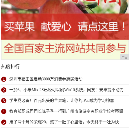
广告
热度排行
1
深圳市福田区启动3000万消费券惠民活动
2
一加6、小米Mix 2S已经可以刷Win10系统，网友：安卓提不动刀
了？
3
学生党必备！百元出头的苹果笔，让你的iPad成为学习神器
4
教育部职成司司长陈子季一行到广州市旅游商务职业学校考察调
研
5
用了两个月的荣耀20，憋了一肚子心里话，今天终于一吐为快