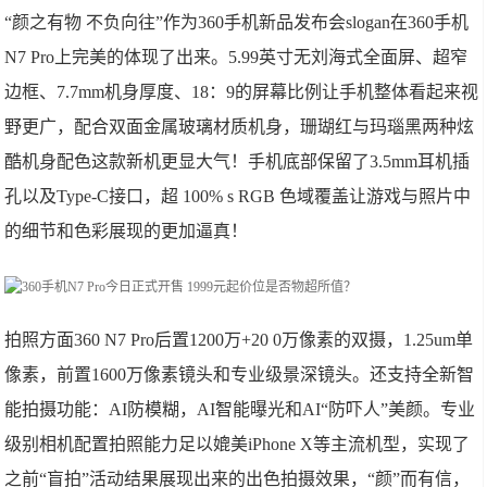
“颜之有物 不负向往”作为360手机新品发布会slogan在360手机
N7 Pro上完美的体现了出来。5.99英寸无刘海式全面屏、超窄
边框、7.7mm机身厚度、18：9的屏幕比例让手机整体看起来视
野更广，配合双面金属玻璃材质机身，珊瑚红与玛瑙黑两种炫
酷机身配色这款新机更显大气！手机底部保留了3.5mm耳机插
孔以及Type-C接口，超 100% s RGB 色域覆盖让游戏与照片中
的细节和色彩展现的更加逼真！
拍照方面360 N7 Pro后置1200万+20 0万像素的双摄，1.25um单
像素，前置1600万像素镜头和专业级景深镜头。还支持全新智
能拍摄功能：AI防模糊，AI智能曝光和AI“防吓人”美颜。专业
级别相机配置拍照能力足以媲美iPhone X等主流机型，实现了
之前“盲拍”活动结果展现出来的出色拍摄效果，“颜”而有信，