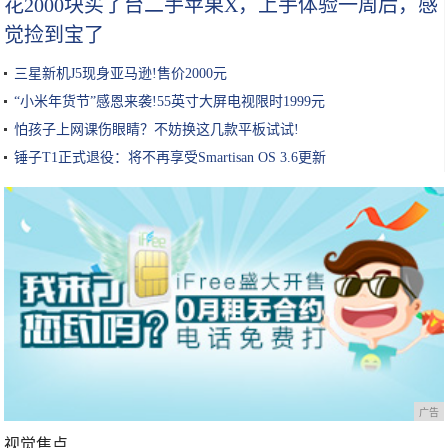
花2000块买了台二手苹果X，上手体验一周后，感
觉捡到宝了
三星新机J5现身亚马逊!售价2000元
“小米年货节”感恩来袭!55英寸大屏电视限时1999元
怕孩子上网课伤眼睛？不妨换这几款平板试试!
锤子T1正式退役：将不再享受Smartisan OS 3.6更新
广告
视觉焦点