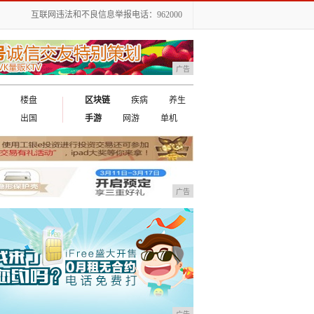
互联网违法和不良信息举报电话：962000
广告
楼盘
区块链
疾病
养生
出国
手游
网游
单机
广告