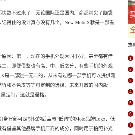
都快数不过来了，无论国际还是国内厂商都削尖了脑袋
得住的设计真心没有几个，New Moto X就是一部看
热
个原因：第一，现在的手机外观大同小异，甚至都有借
1
新;第二，即便借鉴也有高、中、低之分，有些手机的外观
2
oto X是一部独一无二的，从未有过哪一部手机可以提供雅
3
然竹和本色皮等等可定制的选择，未来开放的国内版
4
是你专属定制，这就是逼格。
5
6
于机身背部可定制化的后盖与“低调”的Moto品牌Logo，低
7
没有借鉴其他品牌手机厂商的成分，同时用于拍照补光