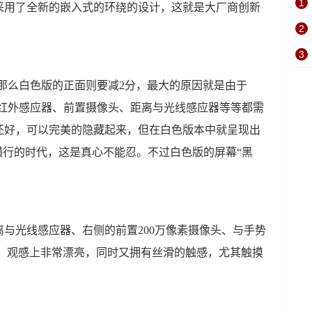
1
旁边采用了全新的嵌入式的环绕的设计，这就是大厂商创新
2
3
0分，那么白色版的正面则要减2分，最大的原因就是由于
，包括红外感应器、前置摄像头、距离与光线感应器等等都需
还好，可以完美的隐藏起来，但在白色版本中就呈现出
横行的时代，这是真心不能忍。不过白色版的屏幕“黑
与光线感应器、右侧的前置200万像素摄像头、与手势
面板，观感上非常漂亮，同时又拥有丝滑的触感，尤其触摸