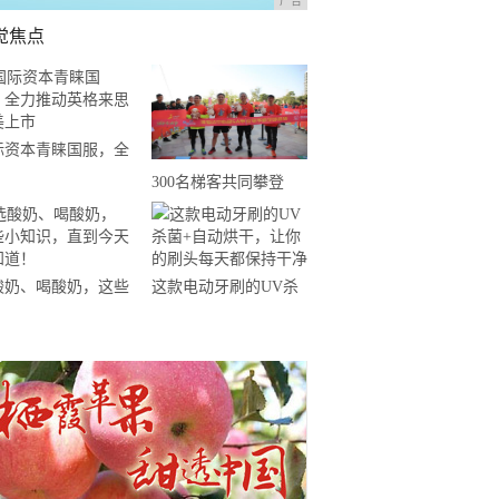
广告
觉焦点
际资本青睐国服，全
推动英格来思赴美上
300名梯客共同攀登
2019国际垂直马拉松超
级精英赛顺德海骏达中
心站欢乐开跑
酸奶、喝酸奶，这些
这款电动牙刷的UV杀
知识，直到今天才知
菌+自动烘干，让你的
！
刷头每天都保持干净