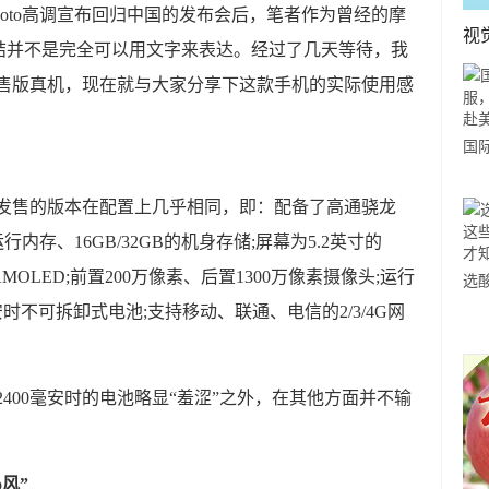
Moto高调宣布回归中国的发布会后，笔者作为曾经的摩
视
结并不是完全可以用文字来表达。经过了几天等待，我
X的零售版真机，现在就与大家分享下这款手机的实际使用感
国
力
前海外发售的版本在配置上几乎相同，即：配备了高通骁龙
市
运行内存、16GB/32GB的机身存储;屏幕为5.2英寸的
 AMOLED;前置200万像素、后置1300万像素摄像头;运行
选
400毫安时不可拆卸式电池;支持移动、联通、电信的2/3/4G网
小
道
除了2400毫安时的电池略显“羞涩”之外，在其他方面并不输
风”