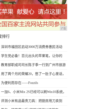
广告
度排行
深圳市福田区启动3000万消费券惠民活动
学生党必备！百元出头的苹果笔，让你的
iPad成为学习神器
教育部职成司司长陈子季一行到广州市旅游
商务职业学校考察调研
用了两个月的荣耀20，憋了一肚子心里话，
今天终于一吐为快
为便利而存在——Fozzils
一加6、小米Mix 2S已经可以刷Win10系统，
网友：安卓提不动刀了？
评测小米有品最贵刀具：把厨房用刀卖到