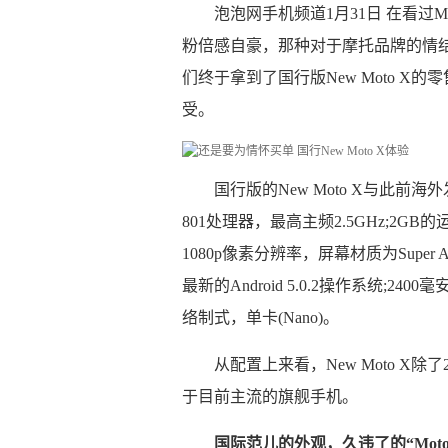
泡泡网手机频道1月31日 在看过
粉倍感自豪，那种对于摩托品牌的情
们终于拿到了国行版New Moto 
受。
国行版的New Moto X与此
801处理器，最高主频2.5GHz;2GB的
1080p像素分辨率，屏幕材质为Super
最新的Android 5.0.2操作系统;2
络制式，单卡(Nano)。
从配置上来看，New Moto X
于目前主流的旗舰手机。
国际范儿的外观，久违了的“Moto