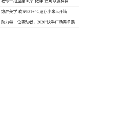
999元的秘密
教你一招显瘦10斤“微胖”还可以这样穿
熄屏美学 骁龙821+4G运存小米5s开箱
助力每一位舞动者，2020“快手广场舞争霸
赛”13日于成都正式开赛