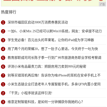
广告
热度排行
1
深圳市福田区启动3000万消费券惠民活动
2
一加6、小米Mix 2S已经可以刷Win10系统，网友：安卓提不动刀
了？
3
学生党必备！百元出头的苹果笔，让你的iPad成为学习神器
4
用了两个月的荣耀20，憋了一肚子心里话，今天终于一吐为快
5
教育部职成司司长陈子季一行到广州市旅游商务职业学校考察调
研
6
评测小米有品最贵刀具：把厨房用刀卖到999元的秘密
7
别等买错耳机再后悔！告诉你为啥iPhone的耳机在安卓手机上不
能用
1
小米生态链企业打造老年人专属智能手机，多亲QF9内置小爱同
学
2
「干货」小程序就该这样引流!
3
维意定制智能科技，是如何一分钟捕获你我她的心？