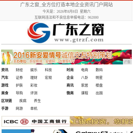
广东之窗_全方位打造本地企业资讯门户网站
今天是：2026年8月8日 星期六
互联网违法和不良信息举报电话：962000
广告
资讯
财经
娱乐
科技
时尚
电商
数码
汽车
证券
理财
宏观
企业
八卦
明星
游戏
护肤
彩妆
商讯
家居
楼盘
美食
导购
评测
微商
课程
出国
区块链
疾病
养生
手游
网游
单机