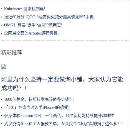
Kubernetes 副本机制篇!
接近60万分 iQOO 3成安兔兔跑分最高骁龙865手机!
OMG！想要“徒手”做APP就用它!
全网最全面的Arouter源码解析!
精彩推荐
范冰冰与陌生男子出街，穿丝绒大衣配钻石包，中指戴戒指引热议
阿里为什么坚持一定要做淘小铺，大家认为它能
成功吗？!
1600亿美金，特斯拉到底该值多少钱？!
「110」怀念当时入手iPhone4的感受!
亲身体验FuntouchOS：一年两代，14项新功能持续提升趣味性
（上）!
武汉疫情企业和个人捐款名单，龙头民企“华为”真的捐了这么多？!