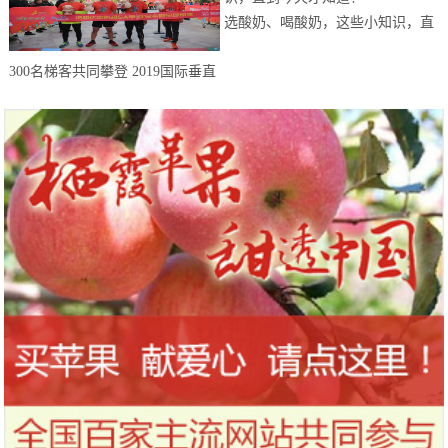
选酸奶、喝酸奶，这些小知识，直
到今天才知道！
300名梯客共同攀登 2019国际垂直
马拉松超级精英赛顺德海骏达中心
站欢乐开跑