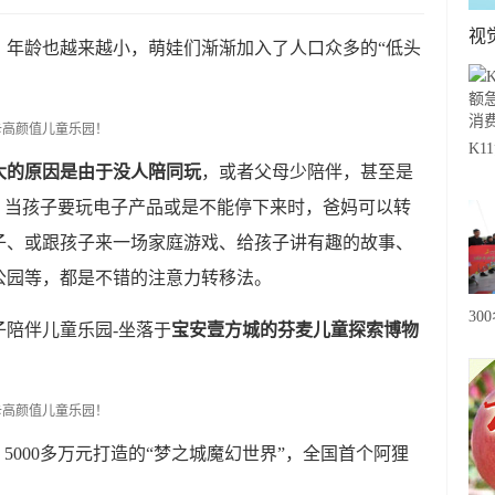
视
，年龄也越来越小，萌娃们渐渐加入了人口众多的“低头
K
大的原因是由于没人陪同玩
，或者父母少陪伴，甚至是
急
。当孩子要玩电子产品或是不能停下来时，爸妈可以转
费
子、或跟孩子来一场家庭游戏、给孩子讲有趣的故事、
公园等，都是不错的注意力转移法。
30
陪伴儿童乐园-坐落于
宝安壹方城的芬麦儿童探索博物
20
级
心
5000多万元打造的“梦之城魔幻世界”，全国首个阿狸