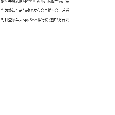
耳机在安卓手机上不能用
索尼年度旗舰Xperia1II发布，技能点满，索
粉的钱包准备好没!
华为终端产品与战略发布会直播平台汇总看
劲爆新品!
钉钉登顶苹果App Store排行榜 连扩2万台云
服务器!