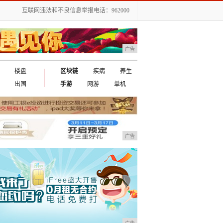
互联网违法和不良信息举报电话：962000
广告
楼盘
区块链
疾病
养生
出国
手游
网游
单机
广告