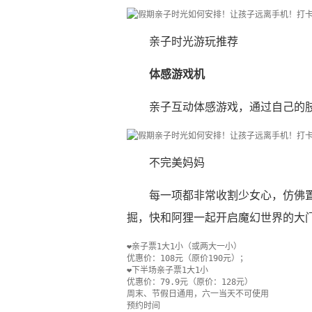
亲子时光游玩推荐
体感游戏机
亲子互动体感游戏，通过自己的
不完美妈妈
每一项都非常收割少女心，仿佛
掘，快和阿狸一起开启魔幻世界的大
❤️亲子票1大1小（或两大一小）
优惠价：108元（原价190元）；
❤️下半场亲子票1大1小
优惠价：79.9元（原价：128元）
周末、节假日通用，六一当天不可使用
预约时间