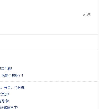
来源：
G手机!
，小米能否抗衡？!
旗舰，有舍，也有得!
水滴屏!
池寿命!
续航都搞定了!