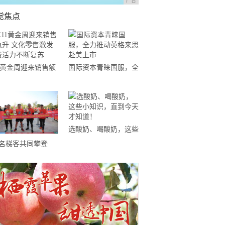
广告
觉焦点
11黄金周迎来销售额
国际资本青睐国服，全
升 文化零售激发消
力推动英格来思赴美上
活力不断复苏
市
选酸奶、喝酸奶，这些
小知识，直到今天才知
0名梯客共同攀登
道！
19国际垂直马拉松超
精英赛顺德海骏达中
站欢乐开跑