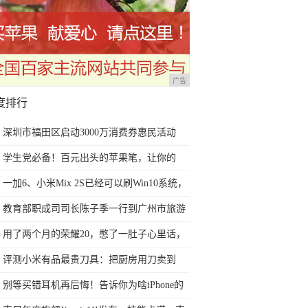
广告
度排行
深圳市福田区启动3000万消费券惠民活动
学生党必备！百元出头的苹果笔，让你的
iPad成为学习神器
一加6、小米Mix 2S已经可以刷Win10系统，
网友：安卓提不动刀了？
教育部职成司司长陈子季一行到广州市旅游
商务职业学校考察调研
用了两个月的荣耀20，憋了一肚子心里话，
今天终于一吐为快
评测小米有品最贵刀具：把厨房用刀卖到
999元的秘密
别等买错耳机再后悔！告诉你为啥iPhone的