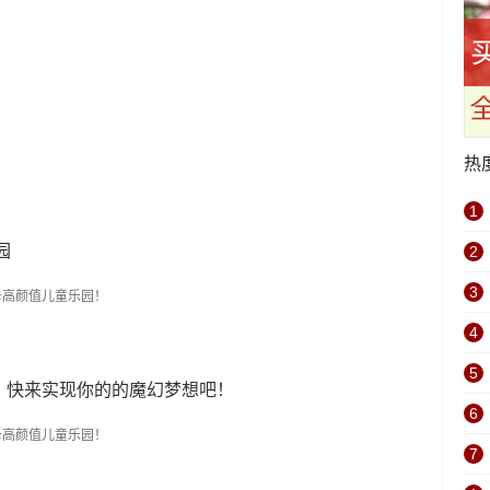
热
1
园
2
3
4
5
，快来实现你的的魔幻梦想吧！
6
7