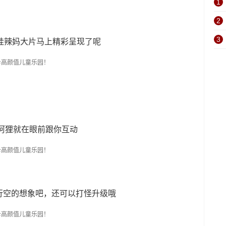
1
2
3
娃辣妈大片马上精彩呈现了呢
阿狸就在眼前跟你互动
行空的想象吧，还可以打怪升级哦