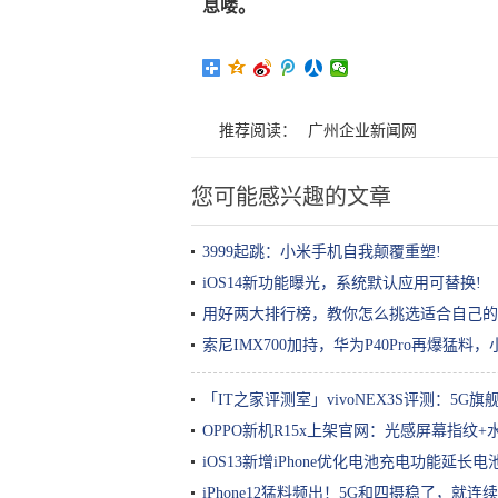
息喽。
推荐阅读：
广州企业新闻网
您可能感兴趣的文章
3999起跳：小米手机自我颠覆重塑!
iOS14新功能曝光，系统默认应用可替换!
用好两大排行榜，教你怎么挑选适合自己的5
索尼IMX700加持，华为P40Pro再爆猛料
「IT之家评测室」vivoNEX3S评测：5G
OPPO新机R15x上架官网：光感屏幕指纹+
iOS13新增iPhone优化电池充电功能延长电
iPhone12猛料频出！5G和四摄稳了，就连