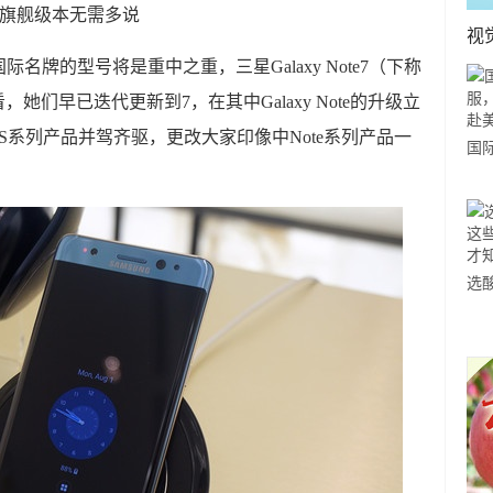
测评：旗舰级本无需多说
视
牌的型号将是重中之重，三星Galaxy Note7（下称
上看，她们早已迭代更新到7，在其中Galaxy Note的升级立
S系列产品并驾齐驱，更改大家印像中Note系列产品一
国
力
市
选
小
道