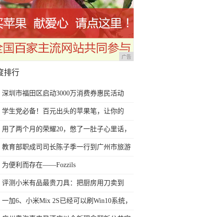
广告
度排行
深圳市福田区启动3000万消费券惠民活动
学生党必备！百元出头的苹果笔，让你的
iPad成为学习神器
用了两个月的荣耀20，憋了一肚子心里话，
今天终于一吐为快
教育部职成司司长陈子季一行到广州市旅游
商务职业学校考察调研
为便利而存在——Fozzils
评测小米有品最贵刀具：把厨房用刀卖到
999元的秘密
一加6、小米Mix 2S已经可以刷Win10系统，