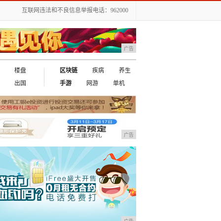
互联网违法和不良信息举报电话：962000
广告
楼盘
区块链
疾病
养生
出国
手游
网游
单机
广告