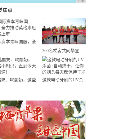
广告
觉焦点
际资本青睐国服，全
推动英格来思赴美上
300名梯客共同攀登
2019国际垂直马拉松超
级精英赛顺德海骏达中
心站欢乐开跑
酸奶、喝酸奶，这些
这款电动牙刷的UV杀
知识，直到今天才知
菌+自动烘干，让你的
！
刷头每天都保持干净