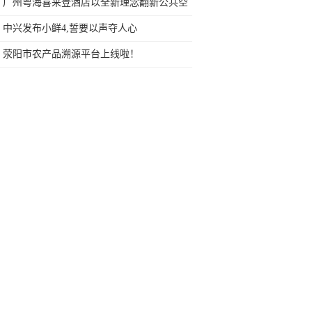
网友：安卓提不动刀了？
广州粤海喜来登酒店以全新理念翻新公共空
间 共享大堂闪耀揭幕
中兴发布小鲜4,誓要以声夺人心
荥阳市农产品溯源平台上线啦！