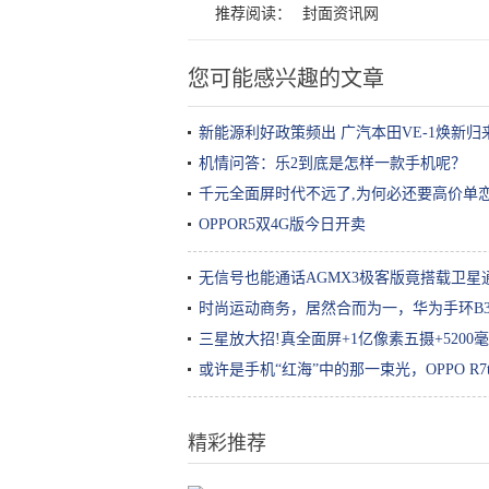
推荐阅读：
封面资讯网
您可能感兴趣的文章
新能源利好政策频出 广汽本田VE-1焕新归
机情问答：乐2到底是怎样一款手机呢？
千元全面屏时代不远了,为何必还要高价单
OPPOR5双4G版今日开卖
无信号也能通话AGMX3极客版竟搭载卫星
时尚运动商务，居然合而为一，华为手环B
三星放大招!真全面屏+1亿像素五摄+5200
或许是手机“红海”中的那一束光，OPPO R7
精彩推荐