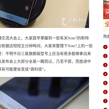
热
交流大会上，大家提早掌握到一些有关Note7的新特
依据这短短五分钟時间，大家来整理下Note7上的一些
1
是：不明不白三星旗舰级型号上应当有很多能够拿出来
2
品发布会上大部分全是一概而过，乃至不提，而放进中
3
有可能便会变成“高科技”。
4
5
6
7