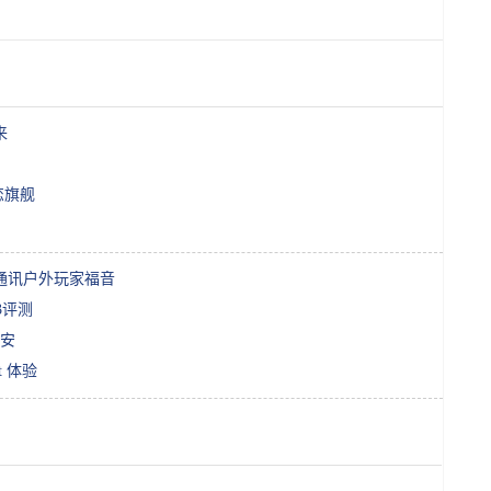
来
恋旗舰
通讯户外玩家福音
3评测
毫安
t 体验