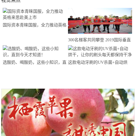
视觉焦点
国际资本青睐国服，全力推动英格
来思赴美上市
300名梯客共同攀登 2019国际垂直
马拉松超级精英赛顺德海骏达中心
站欢乐开跑
选酸奶、喝酸奶，这些小知识，直
这款电动牙刷的UV杀菌+自动烘
到今天才知道！
干，让你的刷头每天都保持干净