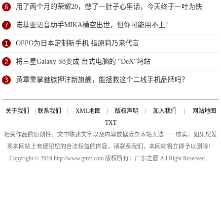
6
用了两个月的荣耀20，憋了一肚子心里话，今天终于一吐为快
7
诺基亚语音助手MIKA横空出世，但你可能用不上！
1
OPPO为日本定制新手机 指原莉乃来代言
2
将三星Galaxy S8变成 台式电脑的 “DeX”坞站
3
黄章重掌魅族押注新旗舰，能拯救这个二线手机品牌吗？
关于我们
|
联系我们
|
XML地图
|
版权声明
|
加入我们
|
网站地图
TXT
相关作品的原创性、文中陈述文字以及内容数据庞杂本站无法一一核实，如果您发
现本网站上有侵犯您的合法权益的内容，请联系我们，本网站将立即予以删除！
Copyright © 2019 http://www.gtrzf.com 版权所有：广东之窗 All Right Reserved.