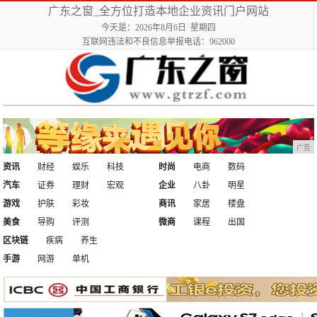
广东之窗_全方位打造本地企业资讯门户网站
今天是：2026年8月6日 星期四
互联网违法和不良信息举报电话：962000
广告
资讯
财经
娱乐
科技
时尚
电商
数码
汽车
证券
理财
宏观
企业
八卦
明星
游戏
护肤
彩妆
商讯
家居
楼盘
美食
导购
评测
微商
课程
出国
区块链
疾病
养生
手游
网游
单机