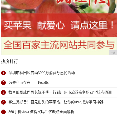
广告
热度排行
1
深圳市福田区启动3000万消费券惠民活动
2
为便利而存在——Fozzils
3
教育部职成司司长陈子季一行到广州市旅游商务职业学校考察调
研
4
学生党必备！百元出头的苹果笔，让你的iPad成为学习神器
5
360手机vizza 值得买吗？优缺点全面解析