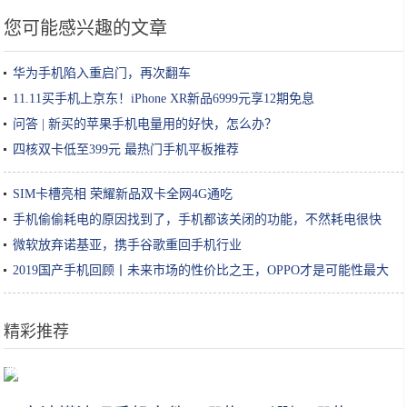
您可能感兴趣的文章
华为手机陷入重启门，再次翻车
11.11买手机上京东！iPhone XR新品6999元享12期免息
问答 | 新买的苹果手机电量用的好快，怎么办？
四核双卡低至399元 最热门手机平板推荐
SIM卡槽亮相 荣耀新品双卡全网4G通吃
手机偷偷耗电的原因找到了，手机都该关闭的功能，不然耗电很快
微软放弃诺基亚，携手谷歌重回手机行业
2019国产手机回顾丨未来市场的性价比之王，OPPO才是可能性最大
的
精彩推荐
腾讯全球数字生态大会城市峰会走进成都，腾讯与成都大运会达成合作