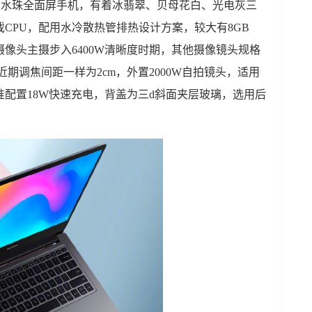
置6.53英尺水珠全面屏手机，有着冰翡翠、贝母花白、光电灰三
机游戏CPU，配用水冷散热管排热设计方案，较大有8GB
后置摄像头主摄步入6400W清晰度时期，其他摄像镜头规格
镜头近期调焦间距一样为2cm，外置2000W自拍镜头，适用
，标准配置18W快速充电，背盖为三d斜面夹层玻璃，选用后