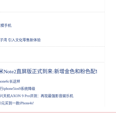
双模手机
太子湾 引入文化零售新体验
米Note2直屏版正式到来:新增金色和粉色配色
Phone6c长这样
行iphone5ios9系统降级
兴天机AXON 9 Pro评测：再现最强影音娱乐机
00元买到一款iPhone4s!