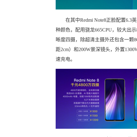
在其中Redmi Note8正脸配
种颜色，配用骁龙665CPU，较大出示8G
晰度四摄，除超清主摄外还包含一颗8
距2cm）和200W景深镜头，外置130
速充电。