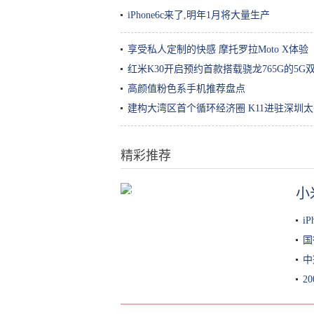
iPhone6c来了,明年1月将大量生产
享受私人定制的快感 摩托罗拉Moto X体验
红米K30开启预约首款搭载骁龙765G的5G
高颜值粉色系手机推荐盘点
建构大湾区首个循环经济圈 K11进驻深圳
精彩推荐
小
这款电动牙刷的UV杀菌+自动烘
干，让你的刷头每天都保持干净
i
国
中
2