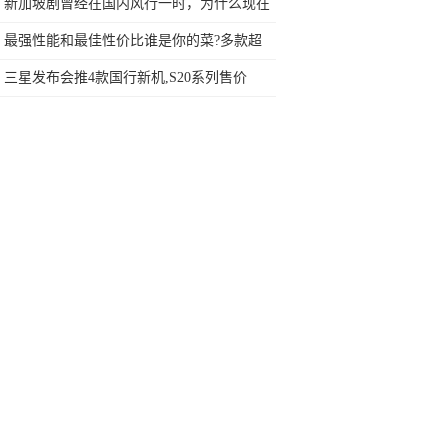
网友：安卓提不动刀了？
新加坡剧曾经在国内风行一时，为什么现在
却很少看到了？
最强性能和最佳性价比谁是你的菜?多款超
值5G手机推荐
三星发布会推4款国行新机,S20系列售价
6999元起