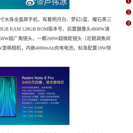
1
2
置6.3英寸水珠全面屏手机，有着明月白、梦幻2蓝、曜石黑三
3
B RAM 128GB ROM版本号，后置摄像头4800W清
00W超广角镜头，一颗200W超微距镜头（近期调焦间
0W激萌相机，内嵌4000mAh充电电池，标准配置18W快