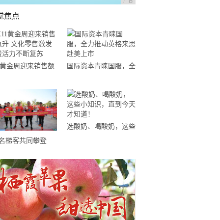
广告
觉焦点
11黄金周迎来销售额
国际资本青睐国服，全
升 文化零售激发消
力推动英格来思赴美上
活力不断复苏
市
选酸奶、喝酸奶，这些
小知识，直到今天才知
0名梯客共同攀登
道！
19国际垂直马拉松超
精英赛顺德海骏达中
站欢乐开跑