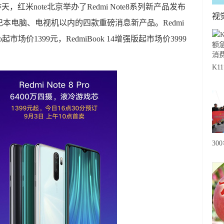
昨天，红米note北京举办了Redmi Note8系列新产品发布
视
本电脑、电视机以内的四款重磅消息新产品。Redmi
 Pro起市场价1399元，RedmiBook 14增强版起市场价3999
K
急
费
30
20
级
心