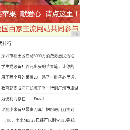
广告
度排行
深圳市福田区启动3000万消费券惠民活动
学生党必备！百元出头的苹果笔，让你的
iPad成为学习神器
用了两个月的荣耀20，憋了一肚子心里话，
今天终于一吐为快
教育部职成司司长陈子季一行到广州市旅游
商务职业学校考察调研
为便利而存在——Fozzils
评测小米有品最贵刀具：把厨房用刀卖到
999元的秘密
一加6、小米Mix 2S已经可以刷Win10系统，