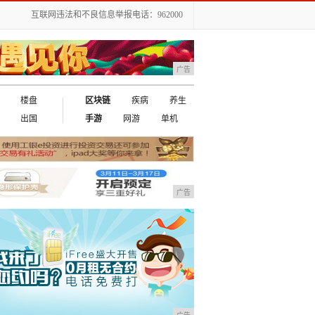
互联网违法和不良信息举报电话：962000
广告
楼盘
区块链
疾病
养生
出国
手游
网游
单机
广告