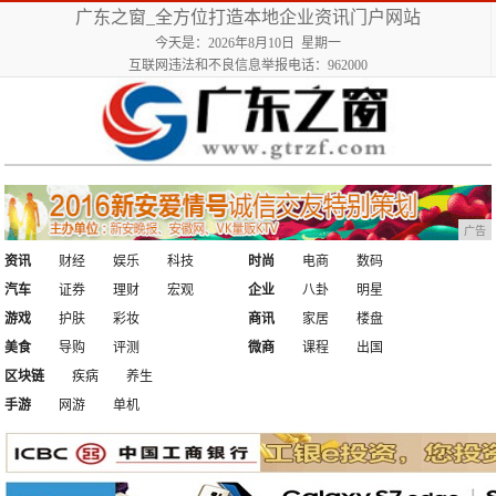
广东之窗_全方位打造本地企业资讯门户网站
今天是：2026年8月10日 星期一
互联网违法和不良信息举报电话：962000
广告
资讯
财经
娱乐
科技
时尚
电商
数码
汽车
证券
理财
宏观
企业
八卦
明星
游戏
护肤
彩妆
商讯
家居
楼盘
美食
导购
评测
微商
课程
出国
区块链
疾病
养生
手游
网游
单机