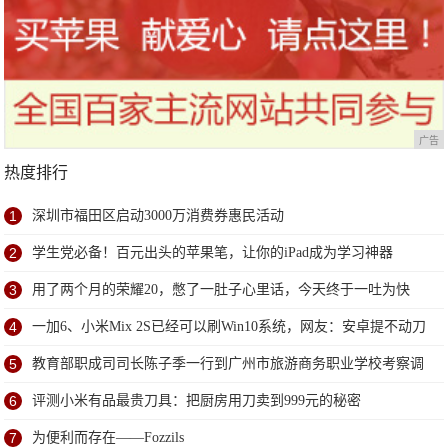
广告
热度排行
1
深圳市福田区启动3000万消费券惠民活动
2
学生党必备！百元出头的苹果笔，让你的iPad成为学习神器
3
用了两个月的荣耀20，憋了一肚子心里话，今天终于一吐为快
4
一加6、小米Mix 2S已经可以刷Win10系统，网友：安卓提不动刀
了？
5
教育部职成司司长陈子季一行到广州市旅游商务职业学校考察调
研
6
评测小米有品最贵刀具：把厨房用刀卖到999元的秘密
7
为便利而存在——Fozzils