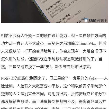
相信不会有人怀疑三星的硬件设计能力，但三星在软件方面的
功力却一直让人不太放心。三星在之前精简过TouchWiz，但后
来又像以前一样开始变得臃肿了，你会发现有一大堆奇怪但不
怎么用的功能，但起码现在系统默认状态就挺好用的了。当
然，三星又给它换了一套“皮”，新系统看起来很漂亮。
Note7上的虹膜识别回来了，但三星给了一套更好的方案——人
脸检测，人脸输入大概需要20来秒。这个和以前安卓系统那个
蹩脚的人面识别完全不同，可用度很高，折腾把玩它10来分钟
都没解锁失败过，而且速度快到拍都拍不及。得离得尽量远并