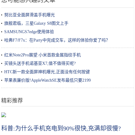
您可能感兴趣的文章
努比亚全面屏滑盖手机曝光
旗舰君临，三星Galaxy S8图文上手
SAMSUNGS7edge使用体验
哈弗F7/F7x：在Party中完成交车，这样的体验你爱了吗？
红米Note2Pro展望:小米首款金属指纹手机
买镜头送手机诺基亚X7,值不值得买呢?
HTC新一款全面屏神机曝光,正面没有任何按键
苹果表廉价版!AppleWatchSE发布最低只要2199
精彩推荐
女生小知识｜玻尿酸原液/精华怎么用效果最好？
科普:为什么手机充电到90%很快,充满却很慢?