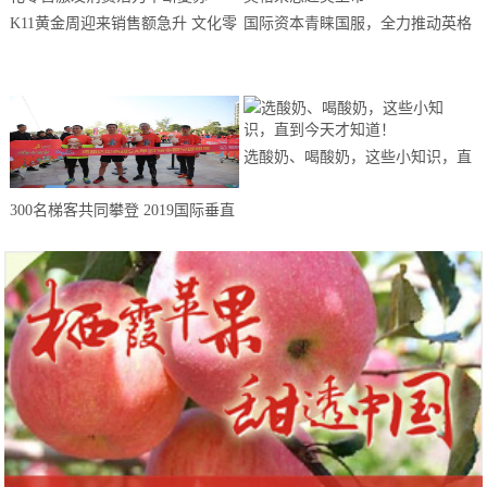
K11黄金周迎来销售额急升 文化零
国际资本青睐国服，全力推动英格
售激发消费活力不断复苏
来思赴美上市
选酸奶、喝酸奶，这些小知识，直
到今天才知道！
300名梯客共同攀登 2019国际垂直
马拉松超级精英赛顺德海骏达中心
站欢乐开跑