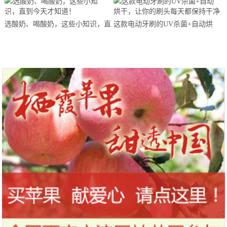
马拉松超级精英赛顺德海骏达中心
站欢乐开跑
选酸奶、喝酸奶，这些小知识，直
这款电动牙刷的UV杀菌+自动烘
到今天才知道！
干，让你的刷头每天都保持干净