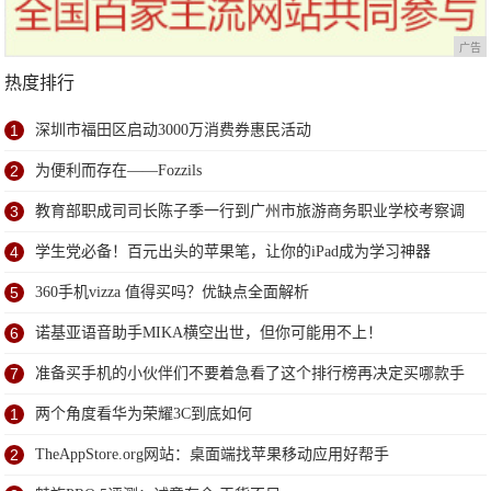
广告
热度排行
1
深圳市福田区启动3000万消费券惠民活动
2
为便利而存在——Fozzils
3
教育部职成司司长陈子季一行到广州市旅游商务职业学校考察调
研
4
学生党必备！百元出头的苹果笔，让你的iPad成为学习神器
5
360手机vizza 值得买吗？优缺点全面解析
6
诺基亚语音助手MIKA横空出世，但你可能用不上！
7
准备买手机的小伙伴们不要着急看了这个排行榜再决定买哪款手
机吧
1
两个角度看华为荣耀3C到底如何
2
TheAppStore.org网站：桌面端找苹果移动应用好帮手