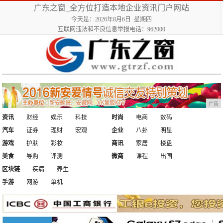
广东之窗_全方位打造本地企业资讯门户网站
今天是：2026年8月6日 星期四
互联网违法和不良信息举报电话：962000
广告
资讯
财经
娱乐
科技
时尚
电商
数码
汽车
证券
理财
宏观
企业
八卦
明星
游戏
护肤
彩妆
商讯
家居
楼盘
美食
导购
评测
微商
课程
出国
区块链
疾病
养生
手游
网游
单机