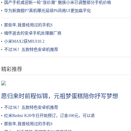
国产手机或迎新一轮“涨价潮” 魅族小米已调整部分手机价格
华为新旗舰P7真机曝光延续P6风格UI更加扁平化
那些年,我曾经用过的手机S
缅怀逝去的安卓手机处理器厂商
小米MAX2获MIUI10.2
不过3K！五款特色安卓机推荐
精彩推荐
女生小知识｜玻尿酸原液/精华怎么用效果最好？
愿归来时前程似锦，元祖梦蛋糕陪你抒写梦想
不过3K！五款特色安卓机推荐
红米Redmi K20今日开始预订，订金100元，可以退
那些年,我曾经用过的手机S