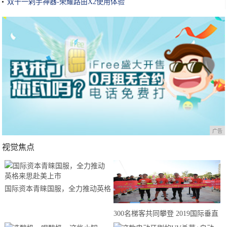
双十一剁手神器-荣耀路由X2使用体验
广告
视觉焦点
国际资本青睐国服，全力推动英格
来思赴美上市
300名梯客共同攀登 2019国际垂直