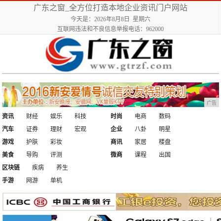
广东之窗_全方位打造本地企业资讯门户网站
今天是：2026年8月8日 星期六
互联网违法和不良信息举报电话：962000
广告
资讯
财经
娱乐
科技
时尚
电商
数码
汽车
证券
理财
宏观
企业
八卦
明星
游戏
护肤
彩妆
商讯
家居
楼盘
美食
导购
评测
微商
课程
出国
区块链
疾病
养生
手游
网游
单机