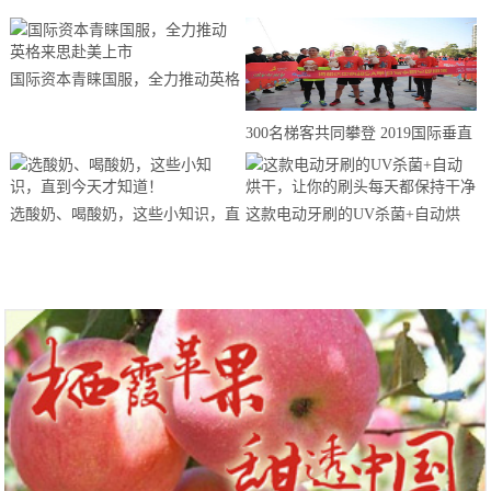
国际资本青睐国服，全力推动英格
来思赴美上市
300名梯客共同攀登 2019国际垂直
马拉松超级精英赛顺德海骏达中心
站欢乐开跑
选酸奶、喝酸奶，这些小知识，直
这款电动牙刷的UV杀菌+自动烘
到今天才知道！
干，让你的刷头每天都保持干净