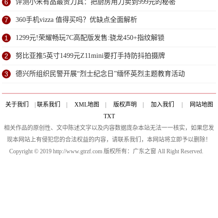
6
评测小米有品最贵刀具：把厨房用刀卖到999元的秘密
7
360手机vizza 值得买吗？优缺点全面解析
1
1299元!荣耀畅玩7C高配版发售:骁龙450+指纹解锁
2
努比亚推5英寸1499元Z11mini要打手持防抖拍摄牌
3
德兴所组织民警开展“烈士纪念日”缅怀英烈主题教育活动
关于我们
|
联系我们
|
XML地图
|
版权声明
|
加入我们
|
网站地图
TXT
相关作品的原创性、文中陈述文字以及内容数据庞杂本站无法一一核实，如果您发
现本网站上有侵犯您的合法权益的内容，请联系我们，本网站将立即予以删除！
Copyright © 2019 http://www.gtrzf.com 版权所有：广东之窗 All Right Reserved.