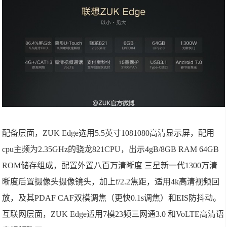
配备层面，ZUK Edge选用5.5英寸1081080高清显示屏，配用
cpu主频为2.35GHz的骁龙821CPU，出示4gB/8GB RAM 64GB
ROM储存组成，配置外置八百万清晰度 三星新一代1300万清
晰度后置摄像头摄像镜头，加上f/2.2焦距，适用4k高清视频回
放，及其PDAF CAF双模调焦（更快0.1s调焦）和EIS防抖动。
互联网层面，ZUK Edge适用7模23频三网通3.0 和VoLTE高清语