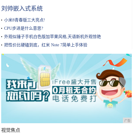
刘帅嵌入式系统
小米8青春版三大亮点!
CPU步进是什么意思?
外观似锤子手机白色版加苹果风格,天语新机外观惊艳
把性价比硬磕到底，红米 Note 7简单上手体验
广告
视觉焦点