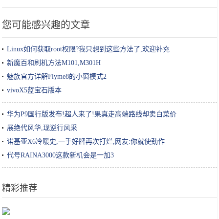
您可能感兴趣的文章
Linux如何获取root权限?我只想到这些方法了,欢迎补充
新魔百和刷机方法M101,M301H
魅族官方详解Flyme8的小窗模式2
vivoX5蓝宝石版本
华为P9国行版发布!超人来了!果真走高端路线却卖白菜价
展绝代风华,现逆行风采
诺基亚X6冷暖史,一手好牌再次打烂,网友:你就使劲作
代号RAINA3000这款新机会是一加3
精彩推荐
只花8毛钱，自己在家就能做的润肤油！冬季预防手脚干裂效果棒！