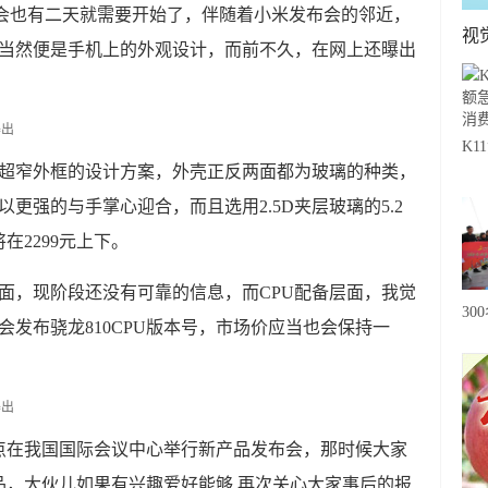
会也有二天就需要开始了，伴随着小米发布会的邻近，
视
多当然便是手机上的外观设计，而前不久，在网上还曝出
K
用超窄外框的设计方案，外壳正反两面都为玻璃的种类，
急
更强的与手掌心迎合，而且选用2.5D夹层玻璃的5.2
费
2299元上下。
面，现阶段还没有可靠的信息，而CPU配备层面，我觉
30
则会发布骁龙810CPU版本号，市场价应当也会保持一
20
级
心
点在我国国际会议中心举行新产品发布会，那时候大家
品，大伙儿如果有兴趣爱好能够 再次关心大家事后的报