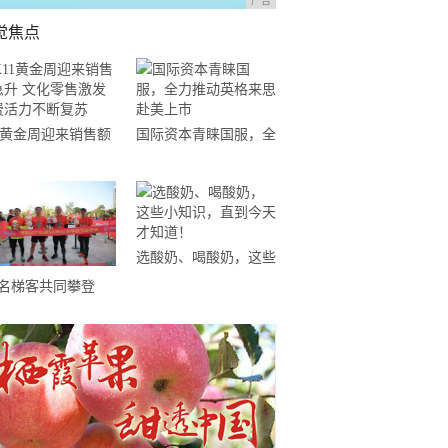
广告
觉焦点
11黄金周迎来销售额
国际资本青睐国服，全
升 文化零售激发消
力推动英格来思赴美上
活力不断复苏
市
选酸奶、喝酸奶，这些
小知识，直到今天才知
0名梯客共同攀登
道！
19国际垂直马拉松超
精英赛顺德海骏达中
站欢乐开跑