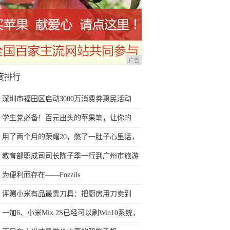
广告
度排行
深圳市福田区启动3000万消费券惠民活动
学生党必备！百元出头的苹果笔，让你的
iPad成为学习神器
用了两个月的荣耀20，憋了一肚子心里话，
今天终于一吐为快
教育部职成司司长陈子季一行到广州市旅游
商务职业学校考察调研
为便利而存在——Fozzils
评测小米有品最贵刀具：把厨房用刀卖到
999元的秘密
一加6、小米Mix 2S已经可以刷Win10系统，