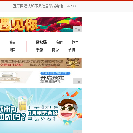
互联网违法和不良信息举报电话：962000
广告
楼盘
区块链
疾病
养生
出国
手游
网游
单机
广告