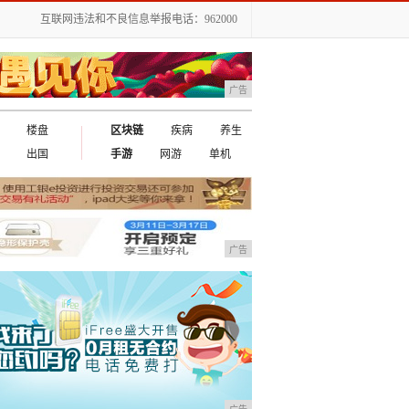
互联网违法和不良信息举报电话：962000
广告
楼盘
区块链
疾病
养生
出国
手游
网游
单机
广告