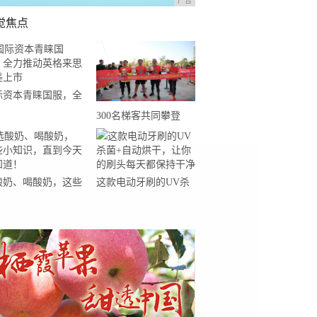
广告
觉焦点
际资本青睐国服，全
推动英格来思赴美上
300名梯客共同攀登
2019国际垂直马拉松超
级精英赛顺德海骏达中
心站欢乐开跑
酸奶、喝酸奶，这些
这款电动牙刷的UV杀
知识，直到今天才知
菌+自动烘干，让你的
！
刷头每天都保持干净