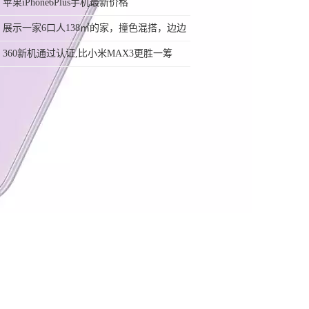
999元的秘密
苹果iPhone6Plus手机最新价格
展示一家6口人138㎡的家，撞色混搭，边边
角角收纳做到了极致
360新机通过认证,比小米MAX3更胜一筹