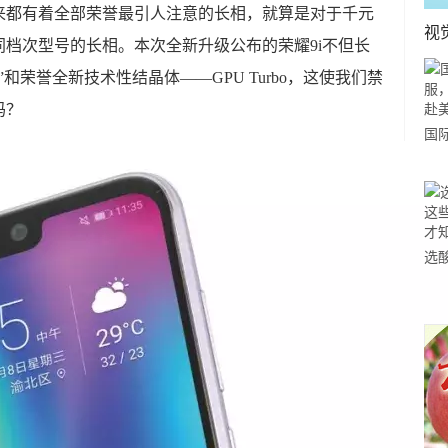
来都有着全部荣誉最引人注意的长相，就算是对于千元
视
档次型号的长相。本次全新升级公布的荣耀9i不但长
和荣誉全新技术性结晶体——GPU Turbo，这使我们禁
吗？
国
力
市
选
小
道