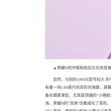
▲荣耀9i的中框和前后左右夹层
自然，与别的1000元型号较大 
有着一块5.84英尺的异形刘海屏，屏幕分
备长细紧凑型，尤其是顶端的“小萌脸流
海，荣耀9i的“流海”仅集成化了耳