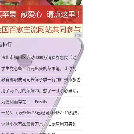
广告
度排行
深圳市福田区启动3000万消费券惠民活动
学生党必备！百元出头的苹果笔，让你的
iPad成为学习神器
教育部职成司司长陈子季一行到广州市旅游
商务职业学校考察调研
用了两个月的荣耀20，憋了一肚子心里话，
今天终于一吐为快
为便利而存在——Fozzils
一加6、小米Mix 2S已经可以刷Win10系统，
网友：安卓提不动刀了？
评测小米有品最贵刀具：把厨房用刀卖到