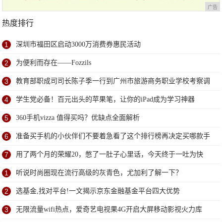
广告
热度排行
1
深圳市福田区启动3000万消费券惠民活动
2
为便利而存在——Fozzils
3
教育部职成司司长陈子季一行到广州市旅游商务职业学校考察调
研
4
学生党必备！百元出头的苹果笔，让你的iPad成为学习神器
5
360手机vizza 值得买吗？优缺点全面解析
6
准备买手机的小伙伴们不要着急看了这个排行榜再决定买哪款手
机吧
7
用了两个月的荣耀20，憋了一肚子心里话，今天终于一吐为快
1
听说时尚圈现在流行高级的灰青色，尤加利了解一下？
2
选基金,找对平台!一文揭示京东金融基金平台四大优势
3
无限流量wifi热点，爱奇艺电视果4G开启大屏移动影视火力库