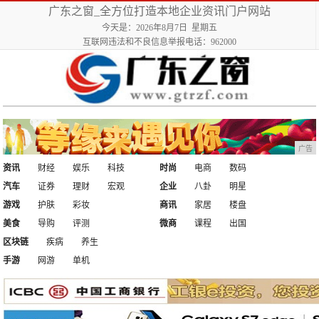
广东之窗_全方位打造本地企业资讯门户网站
今天是：2026年8月7日 星期五
互联网违法和不良信息举报电话：962000
广告
资讯
财经
娱乐
科技
时尚
电商
数码
汽车
证券
理财
宏观
企业
八卦
明星
游戏
护肤
彩妆
商讯
家居
楼盘
美食
导购
评测
微商
课程
出国
区块链
疾病
养生
手游
网游
单机