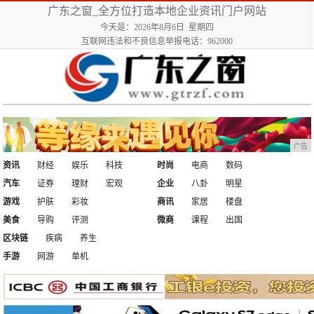
广东之窗_全方位打造本地企业资讯门户网站
今天是：2026年8月6日 星期四
互联网违法和不良信息举报电话：962000
广告
资讯
财经
娱乐
科技
时尚
电商
数码
汽车
证券
理财
宏观
企业
八卦
明星
游戏
护肤
彩妆
商讯
家居
楼盘
美食
导购
评测
微商
课程
出国
区块链
疾病
养生
手游
网游
单机