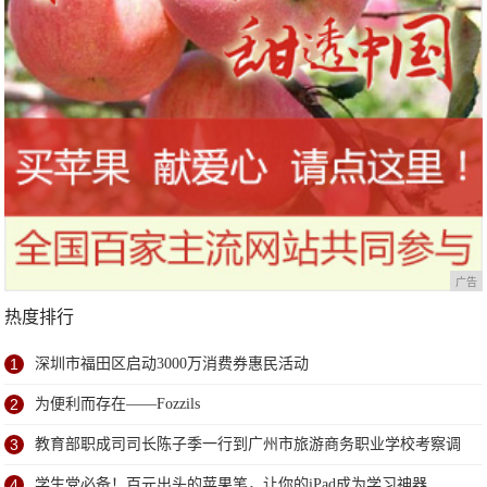
广告
热度排行
1
深圳市福田区启动3000万消费券惠民活动
2
为便利而存在——Fozzils
3
教育部职成司司长陈子季一行到广州市旅游商务职业学校考察调
研
4
学生党必备！百元出头的苹果笔，让你的iPad成为学习神器