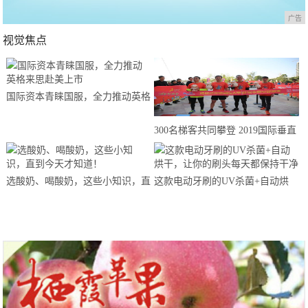
广告
视觉焦点
国际资本青睐国服，全力推动英格
来思赴美上市
300名梯客共同攀登 2019国际垂直
马拉松超级精英赛顺德海骏达中心
站欢乐开跑
选酸奶、喝酸奶，这些小知识，直
这款电动牙刷的UV杀菌+自动烘
到今天才知道！
干，让你的刷头每天都保持干净