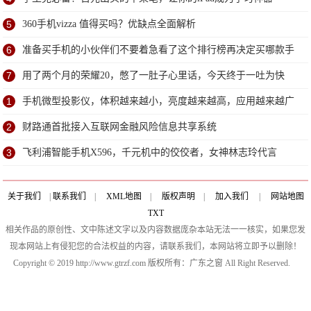
5
360手机vizza 值得买吗？优缺点全面解析
6
准备买手机的小伙伴们不要着急看了这个排行榜再决定买哪款手
机吧
7
用了两个月的荣耀20，憋了一肚子心里话，今天终于一吐为快
1
手机微型投影仪，体积越来越小，亮度越来越高，应用越来越广
2
财路通首批接入互联网金融风险信息共享系统
3
飞利浦智能手机X596，千元机中的佼佼者，女神林志玲代言
关于我们
|
联系我们
|
XML地图
|
版权声明
|
加入我们
|
网站地图
TXT
相关作品的原创性、文中陈述文字以及内容数据庞杂本站无法一一核实，如果您发
现本网站上有侵犯您的合法权益的内容，请联系我们，本网站将立即予以删除！
Copyright © 2019 http://www.gtrzf.com 版权所有：广东之窗 All Right Reserved.