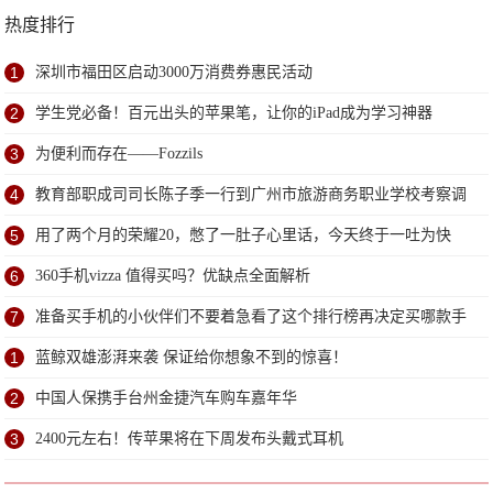
热度排行
1
深圳市福田区启动3000万消费券惠民活动
2
学生党必备！百元出头的苹果笔，让你的iPad成为学习神器
3
为便利而存在——Fozzils
4
教育部职成司司长陈子季一行到广州市旅游商务职业学校考察调
研
5
用了两个月的荣耀20，憋了一肚子心里话，今天终于一吐为快
6
360手机vizza 值得买吗？优缺点全面解析
7
准备买手机的小伙伴们不要着急看了这个排行榜再决定买哪款手
机吧
1
蓝鲸双雄澎湃来袭 保证给你想象不到的惊喜！
2
中国人保携手台州金捷汽车购车嘉年华
3
2400元左右！传苹果将在下周发布头戴式耳机