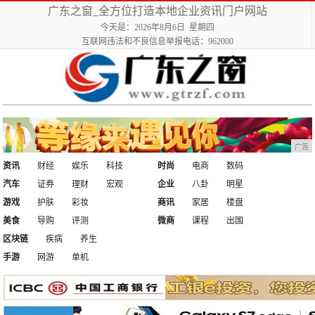
广东之窗_全方位打造本地企业资讯门户网站
今天是：2026年8月6日 星期四
互联网违法和不良信息举报电话：962000
广告
资讯
财经
娱乐
科技
时尚
电商
数码
汽车
证券
理财
宏观
企业
八卦
明星
游戏
护肤
彩妆
商讯
家居
楼盘
美食
导购
评测
微商
课程
出国
区块链
疾病
养生
手游
网游
单机