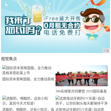
广告
视觉焦点
国际资本青睐国服，全力推动英格
来思赴美上市
300名梯客共同攀登 2019国际垂直
马拉松超级精英赛顺德海骏达中心
站欢乐开跑
选酸奶、喝酸奶，这些小知识，直
这款电动牙刷的UV杀菌+自动烘