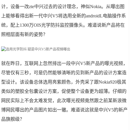
计，设备一改zte中兴过去的设计理念，神似Nokia。从曝出图
上能够看得出新一代中兴V5将选用全新的androidL电脑操作系
统，配上1300万OIS光学防抖监控摄像头。难道说新产品将在
照相层面有新的姿势？
就在昨日，互联网上忽然排出一段中兴V5新产品的曝光视频，
尽管仅有三秒，可是仍然能够清晰的见到新产品的设计方案造
型设计。该设备总体选用亮紫颜色，外壳采了跟Nokia920极其
类似的塑胶全包囊设计方案，促使整个设备更为超薄。仔细的
网民实际上不会太难发觉，此次曝光视频竟然跟之前某新浪微
博网民曝出的产品图片如出一辙。难道说这就是中兴V5的新产
品旗舰级？