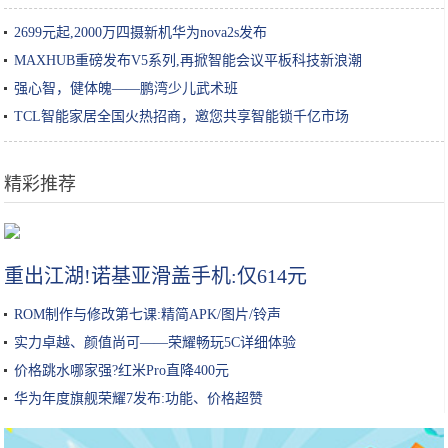
2699元起,2000万四摄新机华为nova2s发布
MAXHUB重磅发布V5系列,再掀智能会议平板科技新浪潮
强心智，健体魄——鹏湾少儿武术班
TCL智能家居全国火热招商，邀您共享智能锁千亿市场
精彩推荐
想吃烤红薯，不用烤箱，比买的好吃，关键是做法也非常简单哦
重出江湖!诺基亚滑盖手机:仅614元
ROM制作与修改第七课:精简APK/图片/铃声
实力卓越、颜值尚可——荣耀畅玩5C详细体验
价格跳水哪家强?红米Pro直降400元
华为年度旗舰荣耀7发布:功能、价格超赞