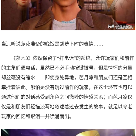
当凉听说莎花准备的晚饭是胡萝卜时的表情……
《莎木3》依然保留了“打电话”的系统，允许玩家们和前作
的主角们通电话，虽然已不必手动按键拨号，但是情怀的分量
却丝毫没有缩水——即使身处异地，芭月凉和朋友们还是互相
牵挂着彼此。哪怕是没有玩过前作的玩家，在这个环节也可以
通过他们的对话感受到角色之间微妙的情感关系；而芭月凉仅
仅是和朋友们轻描淡写地叙述着过去发生的故事，就足以令老
玩家的回忆和眼泪一并喷涌而出。