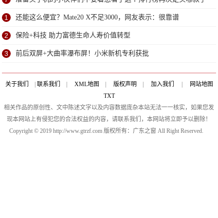
机吧
1
还能这么便宜？Mate20 X不足3000，网友表示：很靠谱
2
保险+科技 助力富德生命人寿价值转型
3
前后双屏+大曲率瀑布屏！小米新机专利获批
关于我们
|
联系我们
|
XML地图
|
版权声明
|
加入我们
|
网站地图
TXT
相关作品的原创性、文中陈述文字以及内容数据庞杂本站无法一一核实，如果您发
现本网站上有侵犯您的合法权益的内容，请联系我们，本网站将立即予以删除！
Copyright © 2019 http://www.gtrzf.com 版权所有：广东之窗 All Right Reserved.