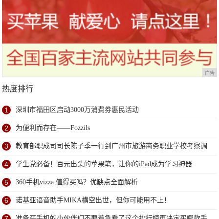
广告
热度排行
1
深圳市福田区启动3000万消费券惠民活动
2
为便利而存在——Fozzils
3
教育部职成司司长陈子季一行到广州市旅游商务职业学校考察调
研
4
学生党必备！百元出头的苹果笔，让你的iPad成为学习神器
5
360手机vizza 值得买吗？优缺点全面解析
6
诺基亚语音助手MIKA横空出世，但你可能用不上！
7
准备买手机的小伙伴们不要着急看了这个排行榜再决定买哪款手