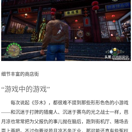
细节丰富的商店街
“游戏中的游戏”
每次说起《莎木》，都很难不提到那些形形色色的小游戏
——和沉迷于打牌的猎魔人、沉迷于赛鸟的光之战士一样，芭
月凉也常常把为父报仇的事儿抛在脑后，跑到街机厅、赌场去
耍上两把。不过你要说芭月凉不务正业，那可能还真有些冤枉