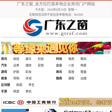
广东之窗_全方位打造本地企业资讯门户网站
今天是：2026年8月10日 星期一
互联网违法和不良信息举报电话：962000
广告
资讯
财经
娱乐
科技
时尚
电商
数码
汽车
证券
理财
宏观
企业
八卦
明星
游戏
护肤
彩妆
商讯
家居
楼盘
美食
导购
评测
微商
课程
出国
区块链
疾病
养生
手游
网游
单机