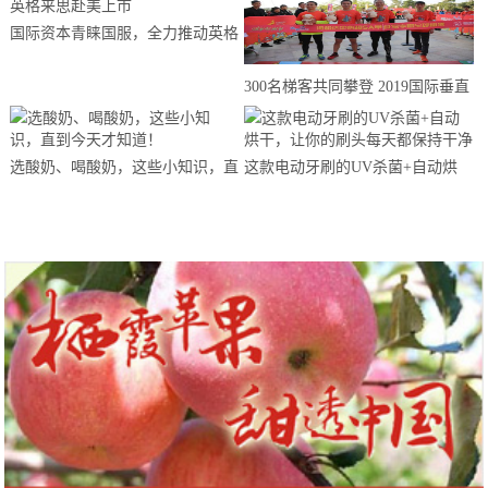
国际资本青睐国服，全力推动英格
来思赴美上市
300名梯客共同攀登 2019国际垂直
马拉松超级精英赛顺德海骏达中心
站欢乐开跑
选酸奶、喝酸奶，这些小知识，直
这款电动牙刷的UV杀菌+自动烘
到今天才知道！
干，让你的刷头每天都保持干净