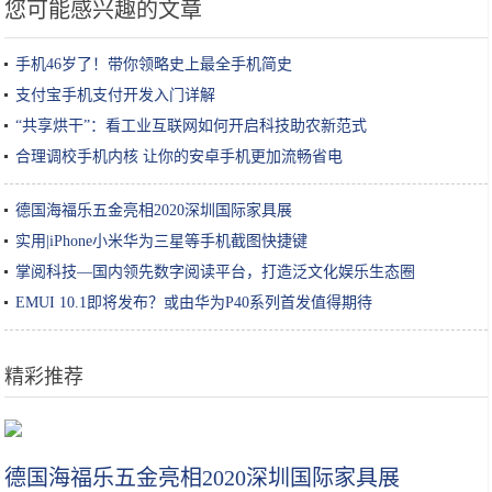
您可能感兴趣的文章
手机46岁了！带你领略史上最全手机简史
支付宝手机支付开发入门详解
“共享烘干”：看工业互联网如何开启科技助农新范式
合理调校手机内核 让你的安卓手机更加流畅省电
德国海福乐五金亮相2020深圳国际家具展
实用|iPhone小米华为三星等手机截图快捷键
掌阅科技—国内领先数字阅读平台，打造泛文化娱乐生态圈
EMUI 10.1即将发布？或由华为P40系列首发值得期待
精彩推荐
只花8毛钱，自己在家就能做的润肤油！冬季预防手脚干裂效果棒！
德国海福乐五金亮相2020深圳国际家具展